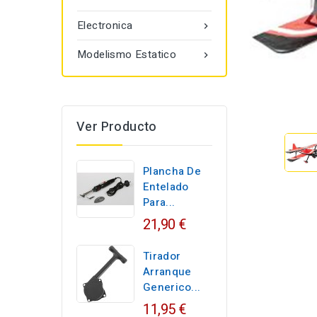
Electronica

Modelismo Estatico

Ver Producto
Plancha De
Entelado
Para...
21,90 €
Tirador
Arranque
Generico...
11,95 €