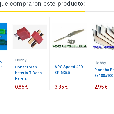
 que compraron este producto:
Hobby
ad
Hobby
r
APC Speed 400
Conectores
Plancha B
EP 6X5.5
bateria T-Dean
3x100x10
Pareja
0,85 €
3,35 €
2,95 €