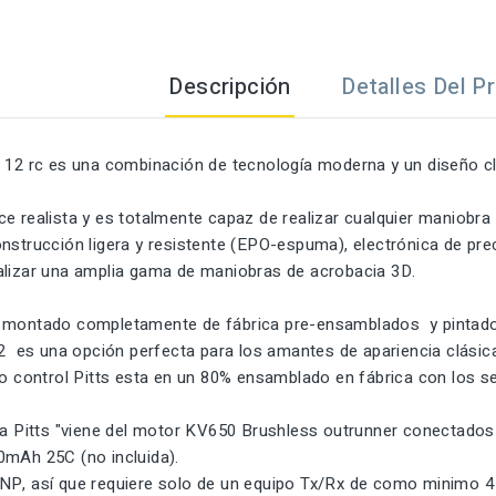
Descripción
Detalles Del P
o 12 rc es una combinación de tecnología moderna y un diseño c
e realista y es totalmente capaz de realizar cualquier maniobra 
onstrucción ligera y resistente (EPO-espuma), electrónica de pr
alizar una amplia gama de maniobras de acrobacia 3D.
 montado completamente de fábrica pre-ensamblados y pintados 
12 es una opción perfecta para los amantes de apariencia clásic
io control Pitts esta en un 80% ensamblado en fábrica con los se
la Pitts "viene del motor KV650 Brushless outrunner conectados 
0mAh 25C (no incluida).
NP, así que requiere solo de un equipo Tx/Rx de como minimo 4 