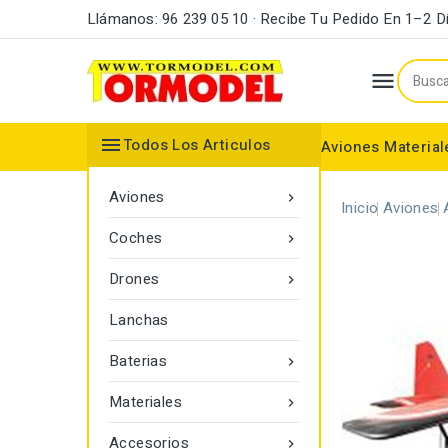
Llámanos: 96 239 05 10 · Recibe Tu Pedido En 1–2 D


Todos Los Articulos
Aviones
Material
Maderas y Listones
Bordes Ataque y Fuga
Accesorios Motores
Aviones

Inicio
Aviones
Coches

Drones

Lanchas
Baterias

Materiales

Accesorios
