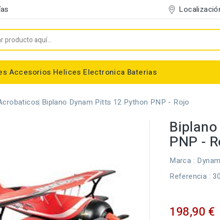
Localizació
ías
es
Accesorios
Helices
Electronica
Baterias
Entelado/Decoración
Accesorios Entelado
Depositos de combustible
Trenes de Aterrizaje
Accesorios Helices
Baterias NiMh / NiCd
Conectores/Cables
Bancadas/Soportes
Emisoras / Receptores
Acrobaticos
Biplano Dynam Pitts 12 Python PNP - Rojo
Biplano
PNP - R
Marca :
Dyna
Referencia
: 3
198,90 €