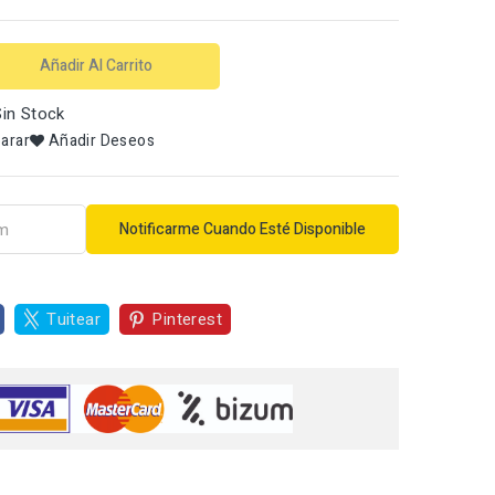
Añadir Al Carrito
in Stock
arar
Añadir Deseos
Notificarme Cuando Esté Disponible
Tuitear
Pinterest