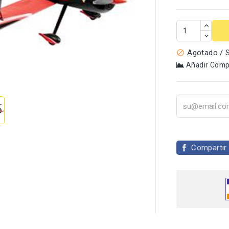
Agotado / S

Añadir Comp

Compartir