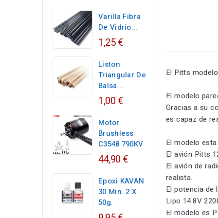
Varilla Fibra
De Vidrio...
1,25 €
Liston
El Pitts model
Triangular De
Balsa...
El modelo parec
1,00 €
Gracias a su c
es capaz de re
Motor
Brushless
El modelo esta
C3548 790KV
El avión Pitts 
44,90 €
El avión de rad
realista.
Epoxi KAVAN
El potencia de 
30 Min. 2 X
Lipo 14.8V 220
50g.
El modelo es P
9,95 €