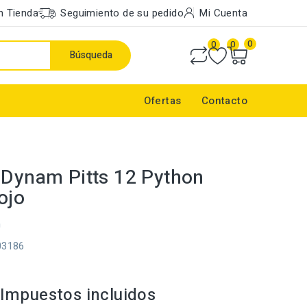
n Tienda
Seguimiento de su pedido
Mi Cuenta
0
0
0
Búsqueda
Ofertas
Contacto
 Dynam Pitts 12 Python
ojo
m
03186
Impuestos incluidos