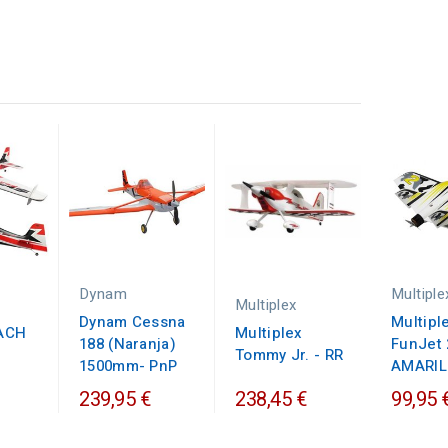
Dynam
Multiple
Multiplex
Dynam Cessna
Multipl
ACH
Multiplex
188 (Naranja)
FunJet 
Tommy Jr. - RR
1500mm- PnP
AMARILL
239,95 €
238,45 €
99,95 