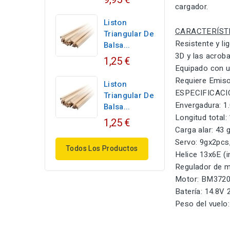
cargador.
Liston
CARACTERÍST
Triangular De
Resistente y li
Balsa...
3D y las acrob
1,25 €
Equipado con 
Requiere Emiso
Liston
ESPECIFICAC
Triangular De
Envergadura: 1
Balsa...
Longitud total
1,25 €
Carga alar: 43 g
Servo: 9gx2pcs,
Todos Los Productos
Helice 13x6E (i
Regulador de m
Motor: BM3720
Batería: 14.8V
Peso del vuelo: