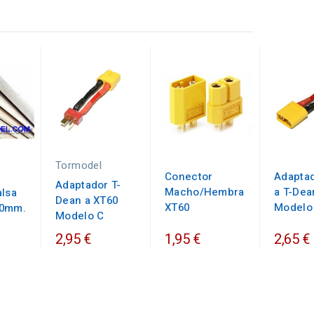
Tormodel
Conector
Adapta
Adaptador T-
Macho/Hembra
a T-Dea
alsa
Dean a XT60
XT60
Modelo
00mm.
Modelo C
2,95 €
1,95 €
2,65 €