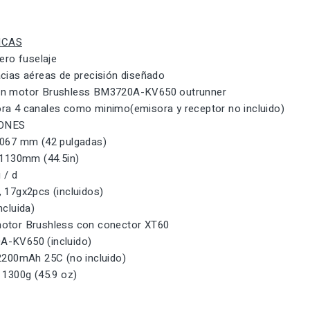
ICAS
gero fuselaje
acias aéreas de precisión diseñado
un motor Brushless BM3720A-KV650 outrunner
ra 4 canales como minimo(emisora y receptor no incluido)
IONES
.067 mm (42 pulgadas)
: 1130mm (44.5in)
 / d
 17gx2pcs (incluidos)
ncluida)
otor Brushless con conector XT60
A-KV650 (incluido)
 2200mAh 25C (no incluido)
 1300g (45.9 oz)