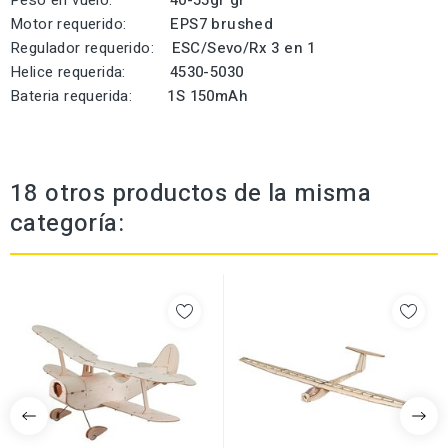
Peso en vuelo:
40-55gr gr
Motor requerido:
EPS7 brushed
Regulador requerido:
ESC/Sevo/Rx 3 en 1
Helice requerida:
4530-5030
Bateria requerida:
1S 150mAh
18 otros productos de la misma
categoría: