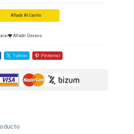
Añadir Al Carrito
arar
Añadir Deseos
Tuitear
Pinterest
roducto