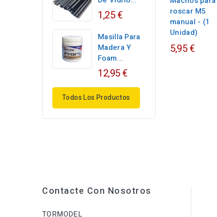
De Vidrio...
Machos para
roscar M5
1,25 €
manual - (1
Unidad)
Masilla Para
5,95 €
Madera Y
Foam...
12,95 €
Todos Los Productos
Contacte Con Nosotros
TORMODEL