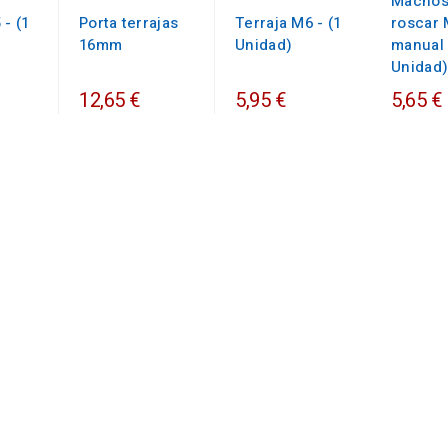
Machos
 - (1
Porta terrajas
Terraja M6 - (1
roscar 
16mm
Unidad)
manual 
Unidad
12,65 €
5,95 €
5,65 €