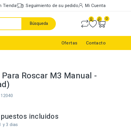
n Tienda
Seguimiento de su pedido
Mi Cuenta
0
0
0
Búsqueda
Ofertas
Contacto
Para Roscar M3 Manual -
ad)
112040
puestos incluidos
1 y 3 dias