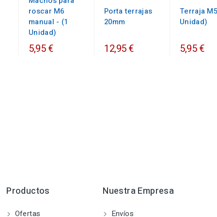
Machos para
roscar M6
Porta terrajas
Terraja M5
manual - (1
20mm
Unidad)
Unidad)
5,95 €
12,95 €
5,95 €
Productos
Nuestra Empresa
Ofertas
Envíos