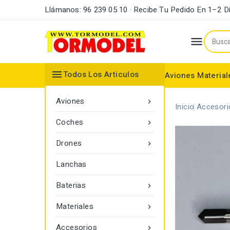
Llámanos: 96 239 05 10 · Recibe Tu Pedido En 1–2 D


Todos Los Articulos
Aviones
Material
Maderas y Listones
Bordes Ataque y Fuga
Accesorios Motores
Aviones

Inicio
Accesori
Coches

Drones

Lanchas
Baterias

Materiales

Accesorios
