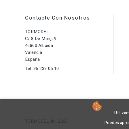
Contacte Con Nosotros
TORMODEL
C/ 8 De Març, 9
46860 Albaida
València
España
Tel:
96 239 05 10
Utiliza
TORMODEL © - 2026
Puedes apren