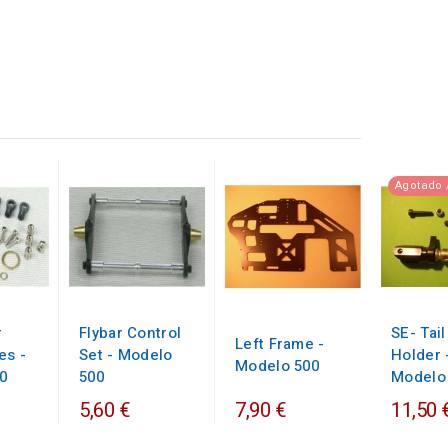
Agotado 
r
Flybar Control
SE- Tail
Left Frame -
es -
Set - Modelo
Holder 
Modelo 500
0
500
Modelo
5,60 €
7,90 €
11,50 