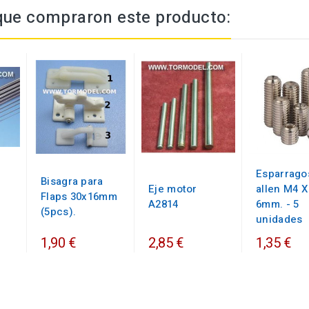
 que compraron este producto:
Esparrago
Bisagra para
Eje motor
allen M4 X
Flaps 30x16mm
A2814
6mm. - 5
(5pcs).
unidades
1,90 €
2,85 €
1,35 €