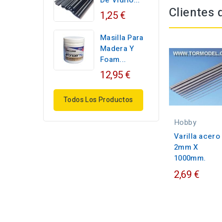
De Vidrio...
Clientes
1,25 €
Masilla Para
Madera Y
Foam...
12,95 €
Todos Los Productos
Hobby
Varilla acero
2mm X
1000mm.
2,69 €