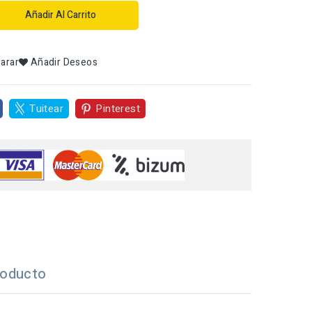
Añadir Al Carrito
arar
Añadir Deseos
Tuitear
Pinterest
roducto