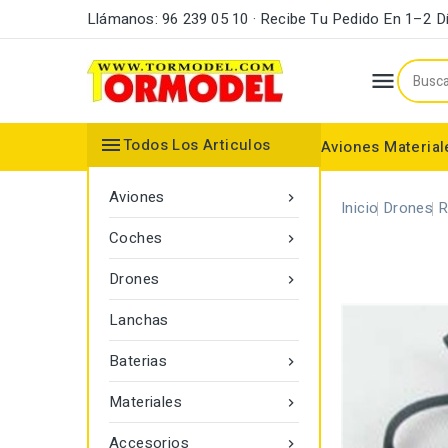
Llámanos: 96 239 05 10 · Recibe Tu Pedido En 1–2 D


Todos Los Articulos
Aviones
Material
Maderas y Listones
Bordes Ataque y Fuga
Accesorios Motores
Aviones

Inicio
Drones
R
Coches

Drones

Lanchas
Baterias

Materiales

Accesorios
