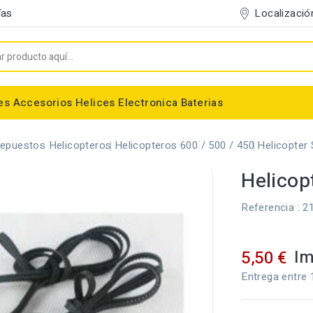
Localizació
ías
es
Accesorios
Helices
Electronica
Baterias
Entelado/Decoración
Accesorios Entelado
Depositos de combustible
Trenes de Aterrizaje
Accesorios Helices
Baterias NiMh / NiCd
Conectores/Cables
Bancadas/Soportes
Emisoras / Receptores
epuestos Helicopteros
Helicopteros 600 / 500 / 450
Helicopter
Helicop
Referencia
: 2
Im
5,50 €
Entrega entre 