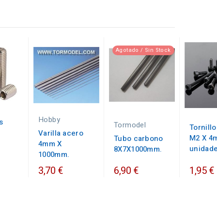
Agotado / Sin Stock
Hobby
s
Tormodel
Tornillo
Varilla acero
M2 X 4m
Tubo carbono
4mm X
unidad
8X7X1000mm.
1000mm.
3,70 €
6,90 €
1,95 €