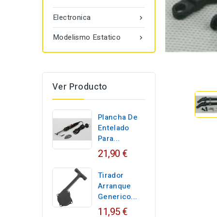
Electronica

Modelismo Estatico

Ver Producto
Plancha De
Entelado
Para...
21,90 €
Tirador
Arranque
Generico...
11,95 €