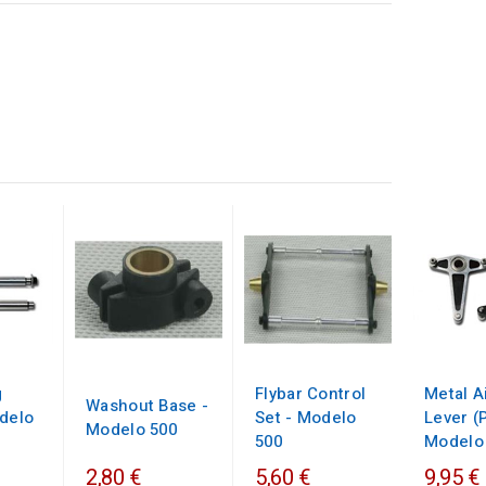
g
Flybar Control
Metal A
Washout Base -
odelo
Set - Modelo
Lever (P
Modelo 500
500
Modelo
2,80 €
5,60 €
9,95 €