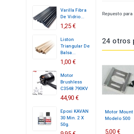
Varilla Fibra
Repuesto para 
De Vidrio...
1,25 €
24 otros 
Liston
Triangular De
Balsa...
1,00 €
Motor
Brushless
C3548 790KV
44,90 €
Epoxi KAVAN
Motor Mount 
30 Min. 2 X
Modelo 500
50g.
5,00 €
9,95 €