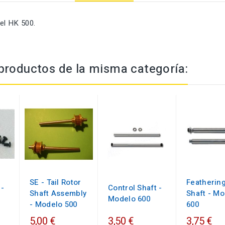
el HK 500.
productos de la misma categoría:
SE - Tail Rotor
Featherin
-
Control Shaft -
Shaft Assembly
Shaft - M
Modelo 600
- Modelo 500
600
5,00 €
3,50 €
3,75 €