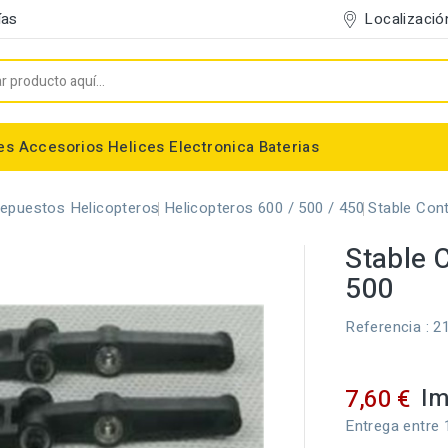
Localizació
ías
es
Accesorios
Helices
Electronica
Baterias
Entelado/Decoración
Accesorios Entelado
Depositos de combustible
Trenes de Aterrizaje
Accesorios Helices
Baterias NiMh / NiCd
Conectores/Cables
Bancadas/Soportes
Emisoras / Receptores
epuestos Helicopteros
Helicopteros 600 / 500 / 450
Stable Con
Stable 
500
Referencia
: 2
Im
7,60 €
Entrega entre 