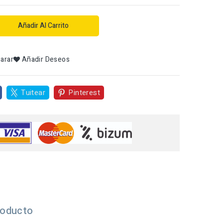
Añadir Al Carrito
arar
Añadir Deseos
Tuitear
Pinterest
roducto