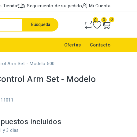
n Tienda
Seguimiento de su pedido
Mi Cuenta
0
0
0
Búsqueda
Ofertas
Contacto
trol Arm Set - Modelo 500
Control Arm Set - Modelo
111011
puestos incluidos
1 y 3 dias