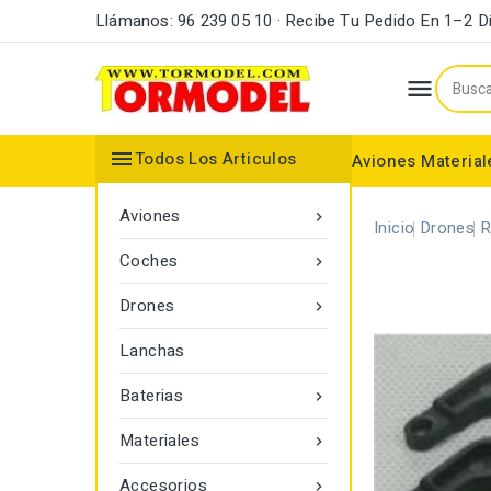
Llámanos: 96 239 05 10 · Recibe Tu Pedido En 1–2 D


Todos Los Articulos
Aviones
Material
Maderas y Listones
Bordes Ataque y Fuga
Accesorios Motores
Aviones

Inicio
Drones
R
Coches

Drones

Lanchas
Baterias

Materiales

Accesorios
