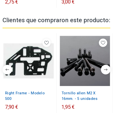
2,75 €
3,00 €
Clientes que compraron este producto:
Right Frame - Modelo
Tornillo allen M2 X
500
16mm. - 5 unidades
7,90 €
1,95 €