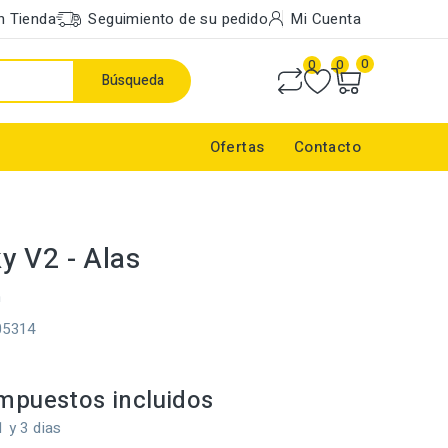
n Tienda
Seguimiento de su pedido
Mi Cuenta
0
0
0
Búsqueda
Ofertas
Contacto
 V2 - Alas
m
05314
mpuestos incluidos
1 y 3 dias