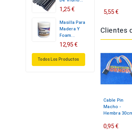
De Vidrio...
1,25 €
5,55 €
Masilla Para
Clientes
Madera Y
Foam...
12,95 €
Todos Los Productos
Cable Pin
Macho -
Hembra 30cm
0,95 €