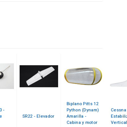
Biplano Pitts 12
0 -
Python (Dynam)
Cessna 
e
SR22 - Elevador
Amarilla -
Estabil
Cabina y motor
Vertica