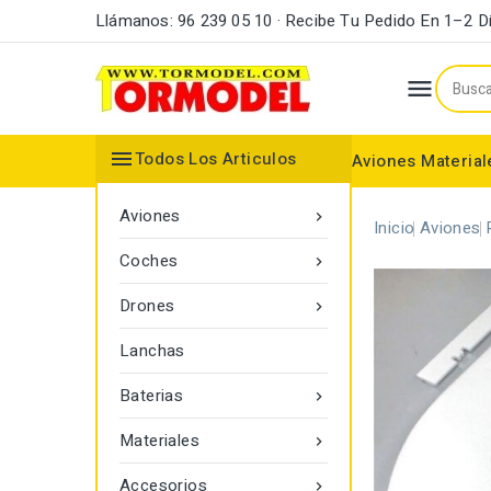
Llámanos: 96 239 05 10 · Recibe Tu Pedido En 1–2 D


Todos Los Articulos
Aviones
Material
Maderas y Listones
Bordes Ataque y Fuga
Accesorios Motores
Aviones

Inicio
Aviones
Coches

Drones

Lanchas
Baterias

Materiales

Accesorios
