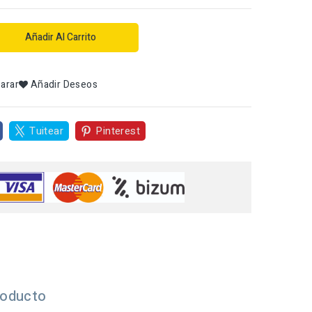
Añadir Al Carrito
arar
Añadir Deseos
Tuitear
Pinterest
roducto