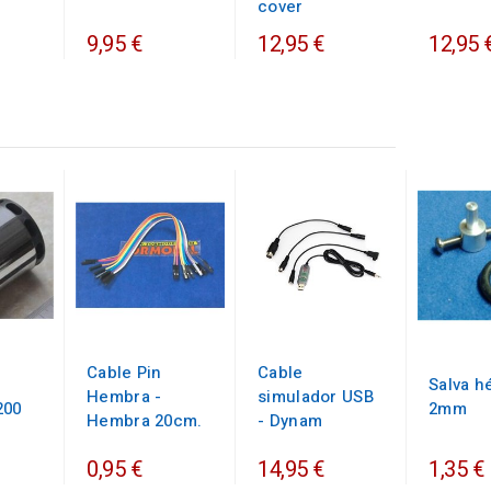
cover
9,95 €
12,95 €
12,95 
Cable Pin
Cable
Salva h
Hembra -
simulador USB
200
2mm
Hembra 20cm.
- Dynam
0,95 €
14,95 €
1,35 €