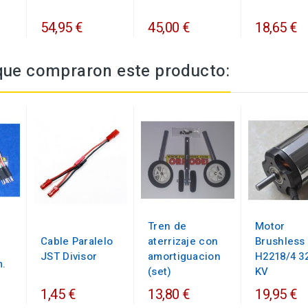
54,95 €
45,00 €
18,65 €
 que compraron este producto:
Tren de
Motor
Cable Paralelo
aterrizaje con
Brushless
JST Divisor
amortiguacion
H2218/4 3
.
(set)
KV
1,45 €
13,80 €
19,95 €