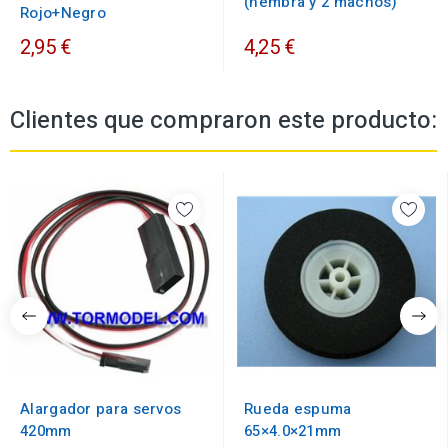
(hembra y 2 machos)
Rojo+Negro
2,95 €
4,25 €
Clientes que compraron este producto:
Alargador para servos
Rueda espuma
420mm
65×4.0×21mm