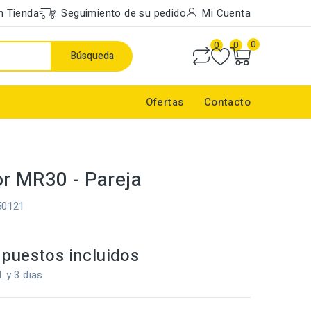
n Tienda
Seguimiento de su pedido
Mi Cuenta
0
0
0
Búsqueda
Ofertas
Contacto
r MR30 - Pareja
50121
puestos incluidos
1 y 3 dias