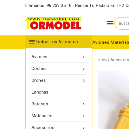
Llámanos: 96 239 05 10 · Recibe Tu Pedido En 1–2 D


Todos Los Articulos
Aviones
Material
Maderas y Listones
Bordes Ataque y Fuga
Accesorios Motores
Aviones

Inicio
Accesori
Coches

Drones

Lanchas
Baterias

Materiales

Accesorios
