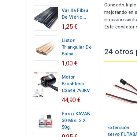
Conexión tripl
Varilla Fibra
mejorando en s
De Vidrio...
el mismo sentid
1,25 €
Este conector 
Liston
Triangular De
24 otros 
Balsa...
1,00 €
Motor
Brushless
C3548 790KV
44,90 €
Epoxi KAVAN
30 Min. 2 X
50g.
Extensión
servo FUTAB
9,95 €