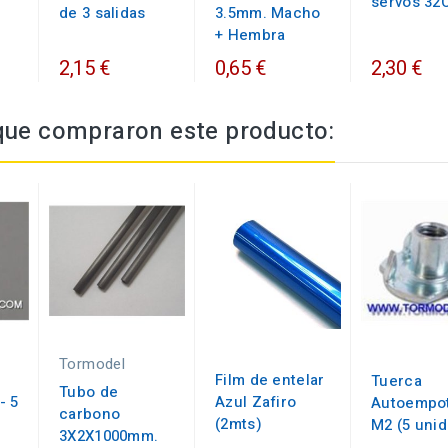
servos 32
de 3 salidas
3.5mm. Macho
+ Hembra
2,15 €
0,65 €
2,30 €
 que compraron este producto:
Tormodel
Film de entelar
Tuerca
Tubo de
- 5
Azul Zafiro
Autoempot
carbono
(2mts)
M2 (5 uni
3X2X1000mm.