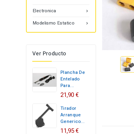
Electronica

Modelismo Estatico

Ver Producto
Plancha De
Entelado
Para...
21,90 €
Tirador
Arranque
Generico...
11,95 €