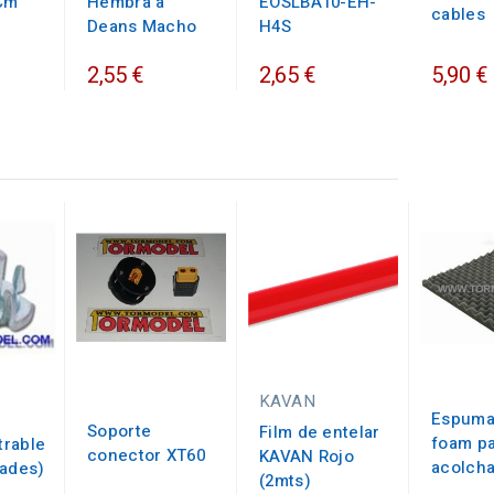
Cm
Hembra a
EOSLBA10-EH-
cables
Deans Macho
H4S
2,55 €
2,65 €
5,90 €
KAVAN
Espuma
Soporte
Film de entelar
foam p
rable
conector XT60
KAVAN Rojo
acolch
dades)
(2mts)