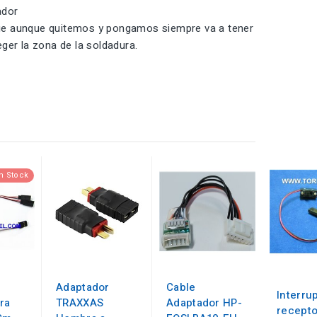
ador
que aunque quitemos y pongamos siempre va a tener
ger la zona de la soldadura.
n Stock
Adaptador
Cable
Interru
ra
TRAXXAS
Adaptador HP-
recepto