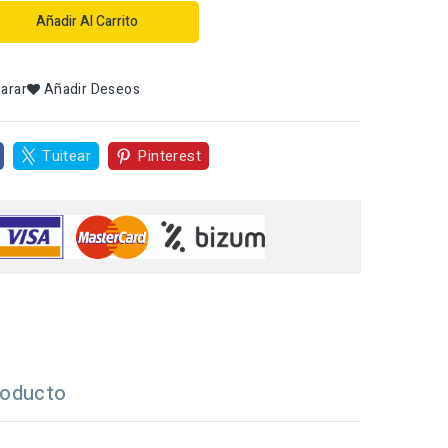
Añadir Al Carrito
arar
Añadir Deseos
Tuitear
Pinterest
roducto