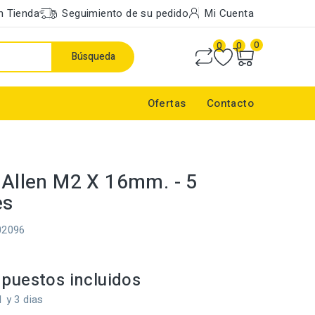
n Tienda
Seguimiento de su pedido
Mi Cuenta
0
0
0
Búsqueda
Ofertas
Contacto
o Allen M2 X 16mm. - 5
es
02096
puestos incluidos
1 y 3 dias