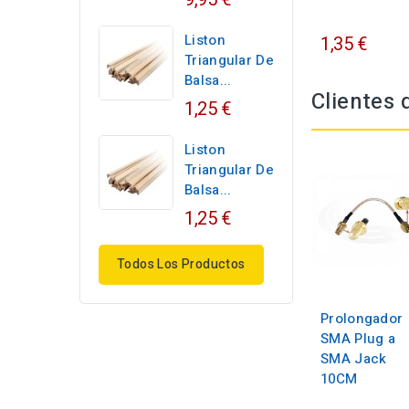
Liston
1,35 €
Triangular De
Balsa...
Clientes
1,25 €
Liston
Triangular De
Balsa...
1,25 €
Todos Los Productos
Prolongador
SMA Plug a
SMA Jack
10CM