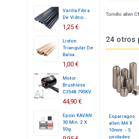
Varilla Fibra
Tornillo allen
De Vidrio...
1,25 €
24 otros 
Liston
Triangular De
Balsa...
1,00 €
Motor
Brushless
C3548 790KV
44,90 €
Epoxi KAVAN
Esparragos
30 Min. 2 X
allen M4 X
50g.
10mm. - 5
unidades
9,95 €