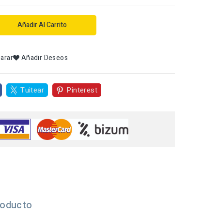
Añadir Al Carrito
arar
Añadir Deseos
Tuitear
Pinterest
roducto