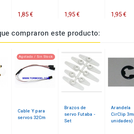
1,85 €
1,95 €
1,95 €
 que compraron este producto:
Agotado / Sin Stock
Brazos de
Arandela
Cable Y para
servo Futaba -
CirClip 3m
servos 32Cm
Set
unidades)