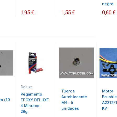
negro
1,95 €
1,55 €
0,60 €
Deluxe
Tuerca
Motor
Pegamento
Autoblocante
Brushle
m (10
EPOXY DELUXE
M4 - 5
A2212/1
4 Minutos -
unidades
KV
28gr