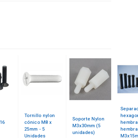
Separa
Tornillo nylon
hexago
Soporte Nylon
16
cónico M8 x
hembra
M3x30mm (5
25mm - 5
hembra
unidades)
Unidades
M3x15m