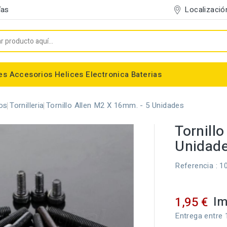
Localizació
ías
es
Accesorios
Helices
Electronica
Baterias
Entelado/Decoración
Accesorios Entelado
Depositos de combustible
Trenes de Aterrizaje
Accesorios Helices
Baterias NiMh / NiCd
Conectores/Cables
Bancadas/Soportes
Emisoras / Receptores
os
Tornilleria
Tornillo Allen M2 X 16mm. - 5 Unidades
Tornill
Unidad
Referencia
: 1
Im
1,95 €
Entrega entre 