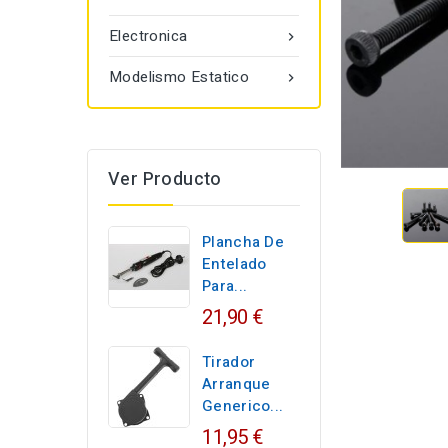
Electronica

Modelismo Estatico

Ver Producto
Plancha De
Entelado
Para...
21,90 €
Tirador
Arranque
Generico...
11,95 €