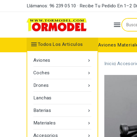
Llámanos: 96 239 05 10 · Recibe Tu Pedido En 1–2 D


Todos Los Articulos
Aviones
Material
Maderas y Listones
Bordes Ataque y Fuga
Accesorios Motores
Aviones

Inicio
Accesori
Coches

Drones

Lanchas
Baterias

Materiales

Accesorios
