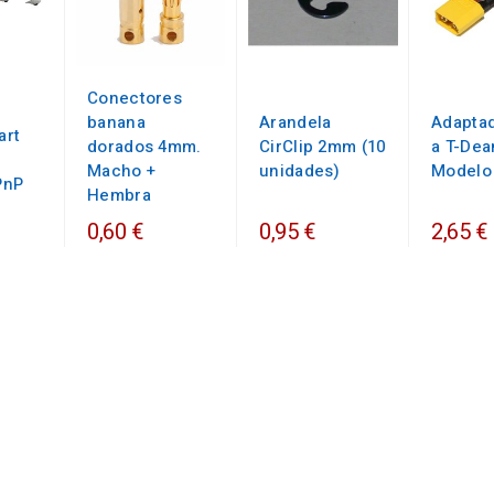
Conectores
banana
Arandela
Adapta
art
dorados 4mm.
CirClip 2mm (10
a T-Dea
Macho +
unidades)
Modelo
PnP
Hembra
0,60 €
0,95 €
2,65 €