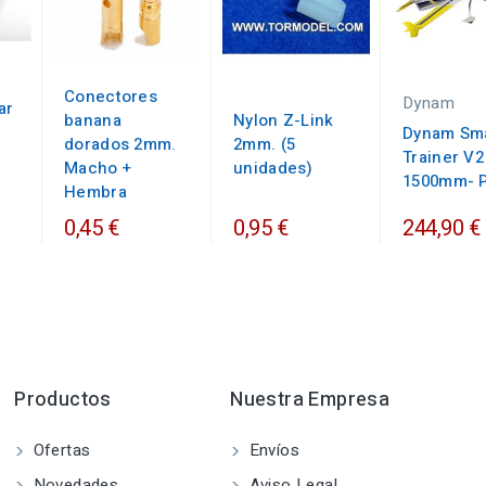
Conectores
Dynam
ar
banana
Nylon Z-Link
Dynam Sm
dorados 2mm.
2mm. (5
e
Trainer V2
Macho +
unidades)
1500mm- 
Hembra
0,45 €
0,95 €
244,90 €
Productos
Nuestra Empresa
Ofertas
Envíos
Novedades
Aviso Legal