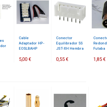
Cable
Conector
Conect
es
Adaptador HP-
Equilibrador 5S
Redond
ador
EOSLBAHP
JST-XH Hembra
Futaba
5,00 €
0,55 €
1,85 €