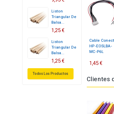
Liston
Triangular De
Balsa...
1,25 €
Cable Conec
Liston
HP-EOSLBA-
Triangular De
MC-P6L
Balsa...
1,25 €
1,45 €
Todos Los Productos
Clientes