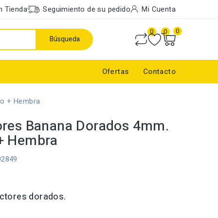
n Tienda
Seguimiento de su pedido
Mi Cuenta
0
0
0
Búsqueda
Ofertas
Contacto
o + Hembra
ores Banana Dorados 4mm.
+ Hembra
02849
ctores dorados.