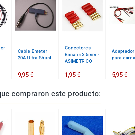
tor
Conectores
Cable Emeter
Adaptador
Banana 3.5mm -
20A Ultra Shunt
para carg
ASIMETRICO
9,95 €
1,95 €
5,95 €
 que compraron este producto: