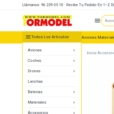
Llámanos: 96 239 05 10 · Recibe Tu Pedido En 1–2 D


Todos Los Articulos
Aviones
Material
Maderas y Listones
Bordes Ataque y Fuga
Accesorios Motores
Aviones

Inicio
Accesori
Coches

Drones

Lanchas
Baterias

Materiales

Accesorios
