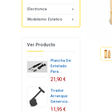
Electronica

Modelismo Estatico

Ver Producto
Plancha De
Entelado
Para...
21,90 €
Tirador
Arranque
Generico...
11,95 €