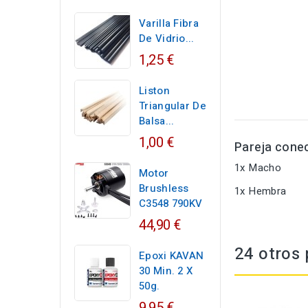
Varilla Fibra
De Vidrio...
1,25 €
Liston
Triangular De
Balsa...
1,00 €
Pareja cone
1x Macho
Motor
Brushless
1x Hembra
C3548 790KV
44,90 €
24 otros 
Epoxi KAVAN
30 Min. 2 X
50g.
9,95 €