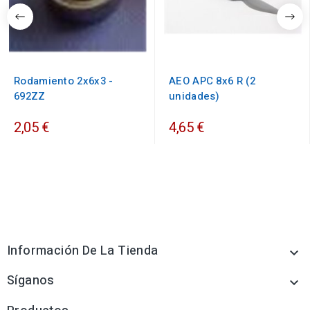
Rodamiento 2x6x3 -
AEO APC 8x6 R (2
692ZZ
unidades)
2,05 €
4,65 €
Información De La Tienda

Síganos
