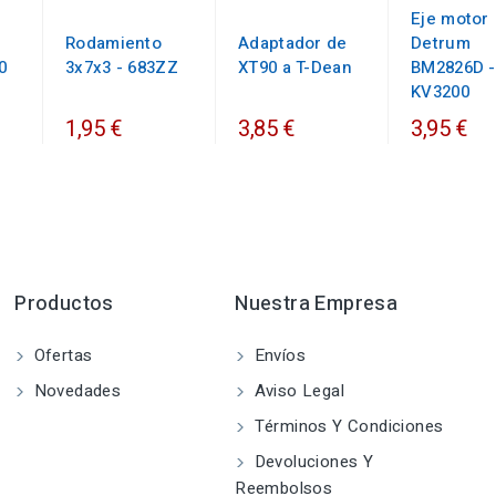
Eje motor
e
Rodamiento
Adaptador de
Detrum
0
3x7x3 - 683ZZ
XT90 a T-Dean
BM2826D -
KV3200
1,95 €
3,85 €
3,95 €
Productos
Nuestra Empresa
Ofertas
Envíos
Novedades
Aviso Legal
Términos Y Condiciones
Devoluciones Y
Reembolsos