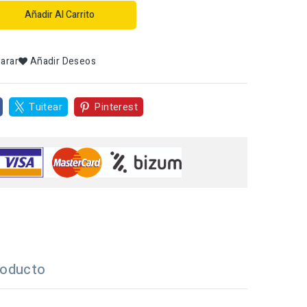
Añadir Al Carrito
arar
Añadir Deseos
Tuitear
Pinterest
roducto