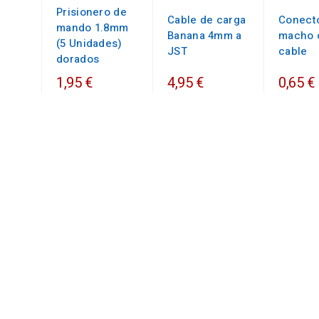
Prisionero de
Cable de carga
Conect
mando 1.8mm
Banana 4mm a
macho 
(5 Unidades)
JST
cable
dorados
1,95 €
4,95 €
0,65 €