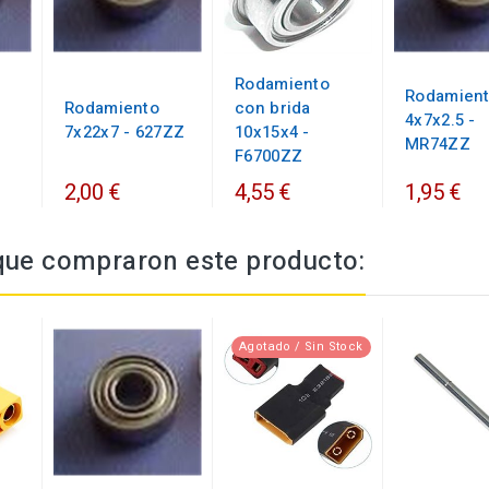
Rodamiento
Rodamien
Rodamiento
con brida
4x7x2.5 -
7x22x7 - 627ZZ
10x15x4 -
MR74ZZ
F6700ZZ
2,00 €
4,55 €
1,95 €
 que compraron este producto:
Agotado / Sin Stock