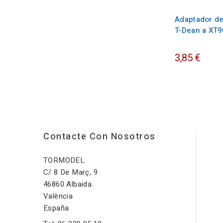
Adaptador d
T-Dean a XT9
3,85 €
Contacte Con Nosotros
TORMODEL
C/ 8 De Març, 9
46860 Albaida
València
España