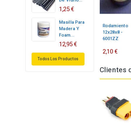
De Vidrio...
1,25 €
Masilla Para
Rodamiento
Madera Y
12x28x8 -
Foam...
6001ZZ
12,95 €
2,10 €
Todos Los Productos
Clientes