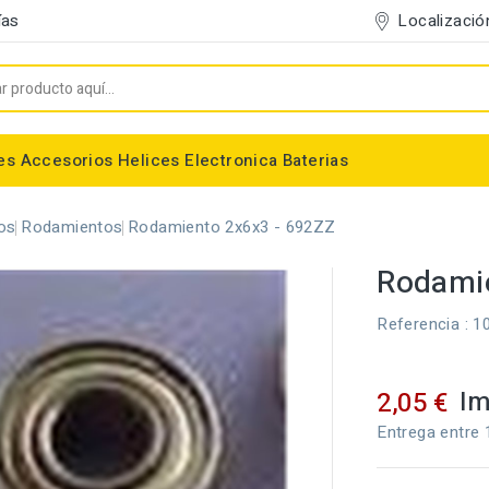
Localizació
ías
es
Accesorios
Helices
Electronica
Baterias
Entelado/Decoración
Accesorios Entelado
Depositos de combustible
Trenes de Aterrizaje
Accesorios Helices
Baterias NiMh / NiCd
Conectores/Cables
Bancadas/Soportes
Emisoras / Receptores
os
Rodamientos
Rodamiento 2x6x3 - 692ZZ
Rodamie
Referencia
: 1
Im
2,05 €
Entrega entre 