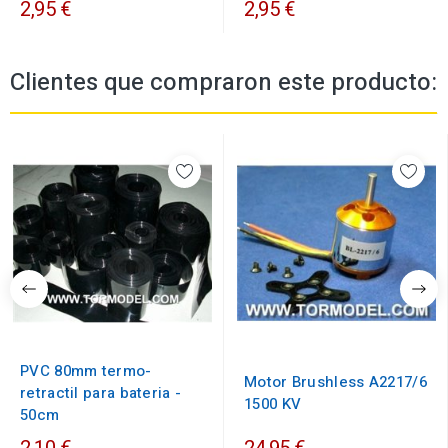
2,95 €
2,95 €
Clientes que compraron este producto:
PVC 80mm termo-
Motor Brushless A2217/6
retractil para bateria -
1500 KV
50cm