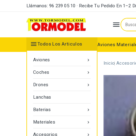
Llámanos: 96 239 05 10 · Recibe Tu Pedido En 1–2 D


Todos Los Articulos
Aviones
Material
Maderas y Listones
Bordes Ataque y Fuga
Accesorios Motores
Aviones

Inicio
Accesori
Coches

Drones

Lanchas
Baterias

Materiales

Accesorios
