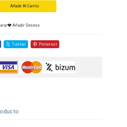
Añadir Al Carrito
arar
Añadir Deseos
Tuitear
Pinterest
roducto