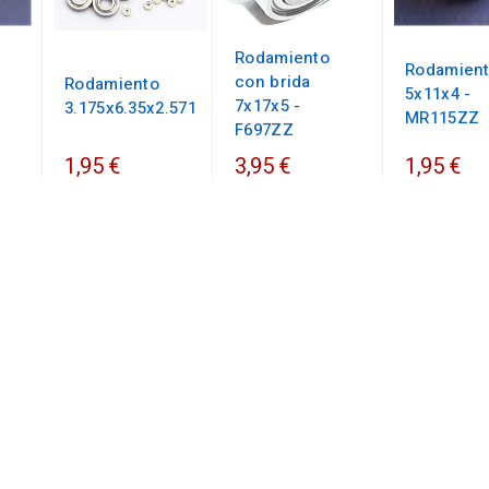
Rodamiento
Rodamien
con brida
Rodamiento
5x11x4 -
7x17x5 -
3.175x6.35x2.571
MR115ZZ
F697ZZ
1,95 €
3,95 €
1,95 €