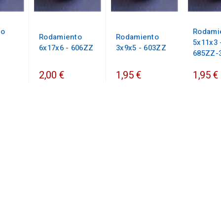
to
Rodami
Rodamiento
Rodamiento
5x11x3 
6x17x6 - 606ZZ
3x9x5 - 603ZZ
685ZZ-
2,00 €
1,95 €
1,95 €