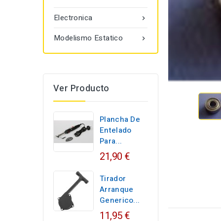
Electronica

Modelismo Estatico

Ver Producto
Plancha De
Entelado
Para...
21,90 €
Tirador
Arranque
Generico...
11,95 €