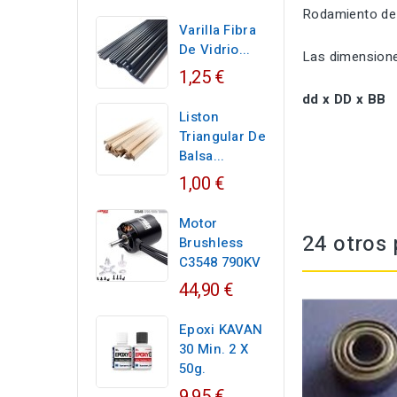
Rodamiento de
Varilla Fibra
De Vidrio...
Las dimensione
1,25 €
dd x DD x BB
Liston
Triangular De
Balsa...
1,00 €
Motor
24 otros 
Brushless
C3548 790KV
44,90 €
Epoxi KAVAN
30 Min. 2 X
50g.
9,95 €