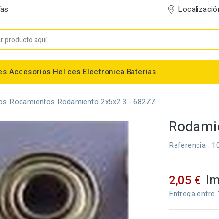
Localizació
ías
es
Accesorios
Helices
Electronica
Baterias
Entelado/Decoración
Accesorios Entelado
Depositos de combustible
Trenes de Aterrizaje
Accesorios Helices
Baterias NiMh / NiCd
Conectores/Cables
Bancadas/Soportes
Emisoras / Receptores
os
Rodamientos
Rodamiento 2x5x2.3 - 682ZZ
Rodamie
Referencia
: 1
Im
2,05 €
Entrega entre 