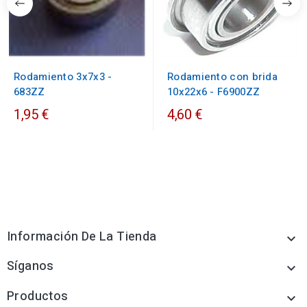
Rodamiento 3x7x3 -
Rodamiento con brida
683ZZ
10x22x6 - F6900ZZ
1,95 €
4,60 €
Información De La Tienda

Síganos

Productos
