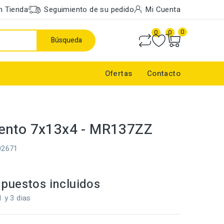
n Tienda
Seguimiento de su pedido
Mi Cuenta
0
0
0
Búsqueda
Ofertas
Contacto
ento 7x13x4 - MR137ZZ
02671
puestos incluidos
1 y 3 dias