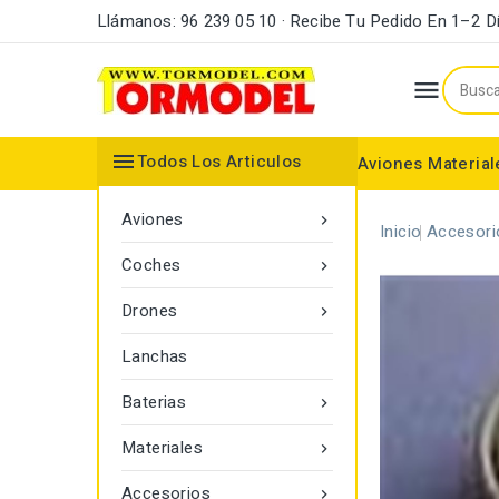
Llámanos: 96 239 05 10 · Recibe Tu Pedido En 1–2 D


Todos Los Articulos
Aviones
Material
Maderas y Listones
Bordes Ataque y Fuga
Accesorios Motores
Aviones

Inicio
Accesori
Coches

Drones

Lanchas
Baterias

Materiales

Accesorios
