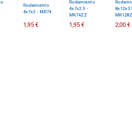
to
Rodamiento
Rodami
Rodamiento
4x7x2.5 -
8x12x3.
4x7x2 - MR74
MR74ZZ
MR128
1,95 €
1,95 €
2,00 €