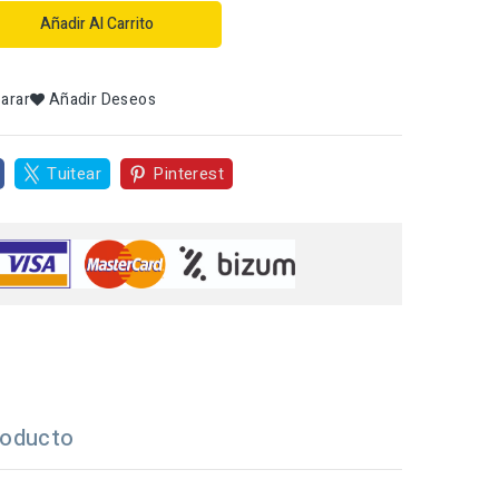
Añadir Al Carrito
arar
Añadir Deseos
Tuitear
Pinterest
roducto