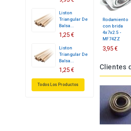
Liston
Triangular De
Rodamiento
Balsa...
con brida
4x7x2.5 -
1,25 €
MF74ZZ
3,95 €
Liston
Triangular De
Balsa...
Clientes
1,25 €
Todos Los Productos