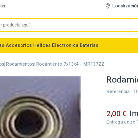
Localizació
ías
es
Accesorios
Helices
Electronica
Baterias
Entelado/Decoración
Accesorios Entelado
Depositos de combustible
Trenes de Aterrizaje
Accesorios Helices
Baterias NiMh / NiCd
Conectores/Cables
Bancadas/Soportes
Emisoras / Receptores
os
Rodamientos
Rodamiento 7x13x4 - MR137ZZ
Rodami
Referencia
: 1
Im
2,00 €
Entrega entre 