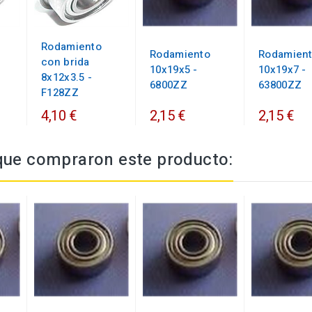
Rodamiento
Rodamiento
Rodamien
con brida
10x19x5 -
10x19x7 -
8x12x3.5 -
6800ZZ
63800ZZ
F128ZZ
4,10 €
2,15 €
2,15 €
 que compraron este producto: