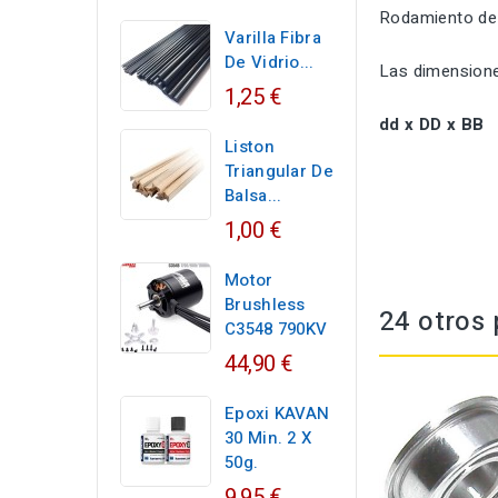
Rodamiento de
Varilla Fibra
De Vidrio...
Las dimensione
1,25 €
dd x DD x BB
Liston
Triangular De
Balsa...
1,00 €
Motor
Brushless
24 otros 
C3548 790KV
44,90 €
Epoxi KAVAN
30 Min. 2 X
50g.
9,95 €