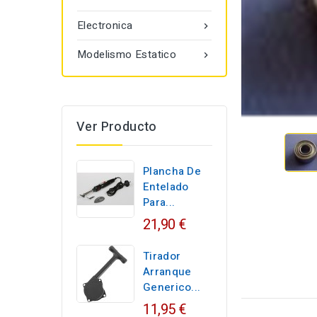
Electronica

Modelismo Estatico

Ver Producto
Plancha De
Entelado
Para...
21,90 €
Tirador
Arranque
Generico...
11,95 €