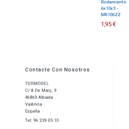
Rodamiento
6x10x3 -
MR106ZZ
1,95 €
Contacte Con Nosotros
TORMODEL
C/ 8 De Març, 9
46860 Albaida
València
España
Tel:
96 239 05 10