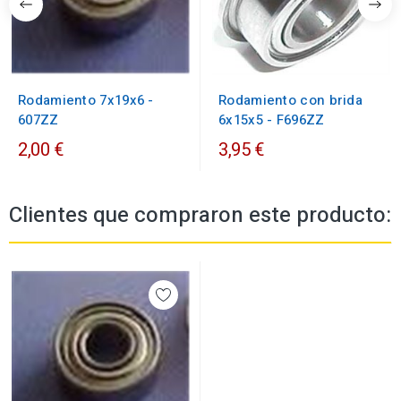
Rodamiento 7x19x6 -
Rodamiento con brida
607ZZ
6x15x5 - F696ZZ
2,00 €
3,95 €
Clientes que compraron este producto: