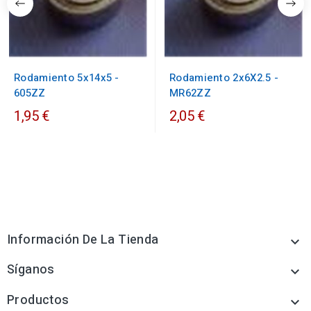
Rodamiento 5x14x5 -
Rodamiento 2x6X2.5 -
605ZZ
MR62ZZ
1,95 €
2,05 €
Información De La Tienda

Síganos

Productos
