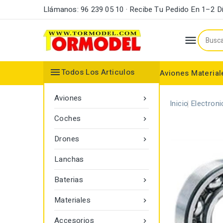
Llámanos: 96 239 05 10 · Recibe Tu Pedido En 1–2 D


Todos Los Articulos
Aviones
Material
Maderas y Listones
Bordes Ataque y Fuga
Accesorios Motores
Aviones

Inicio
Electroni
Coches

Drones

Lanchas
Baterias

Materiales

Accesorios
