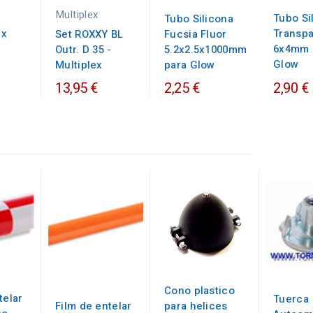
Multiplex
Tubo Si
Tubo Silicona
 x
Transpa
Set ROXXY BL
Fucsia Fluor
6x4mm 
Outr. D 35 -
5.2x2.5x1000mm
Glow
Multiplex
para Glow
13,95 €
2,90 €
2,25 €
Cono plastico
telar
Tuerca
Film de entelar
para helices