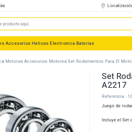
Localizació
ías
es
Accesorios
Helices
Electronica
Baterias
Entelado/Decoración
Accesorios Entelado
Depositos de combustible
Trenes de Aterrizaje
Accesorios Helices
Baterias NiMh / NiCd
Conectores/Cables
Bancadas/Soportes
Emisoras / Receptores
ca
Motores
Accesorios Motores
Set Rodamientos Para El Moto
Set Rod
A2217
Referencia
: 1
Juego de roda
Incluye el Set