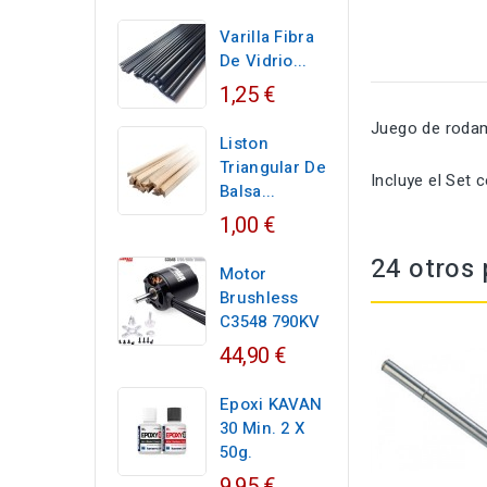
Varilla Fibra
De Vidrio...
1,25 €
Juego de roda
Liston
Triangular De
Incluye el Set
Balsa...
1,00 €
24 otros 
Motor
Brushless
C3548 790KV
44,90 €
Epoxi KAVAN
30 Min. 2 X
50g.
9,95 €