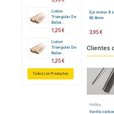
Liston
Eje motor 8 x
Triangular De
85.8mm
Balsa...
1,25 €
3,95 €
Liston
Clientes
Triangular De
Balsa...
1,25 €
Todos Los Productos
Hobby
Varilla carbo