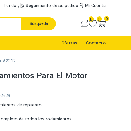
n Tienda
Seguimiento de su pedido
Mi Cuenta
0
0
0
Búsqueda
Ofertas
Contacto
r A2217
amientos Para El Motor
02629
mientos de repuesto
 completo de todos los rodamientos.