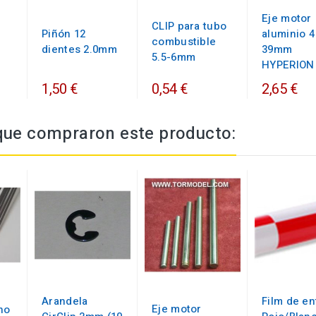
Eje motor
CLIP para tubo
Piñón 12
aluminio 4
combustible
dientes 2.0mm
39mm
5.5-6mm
HYPERION
1,50 €
0,54 €
2,65 €
 que compraron este producto:
Arandela
Film de en
Eje motor
no