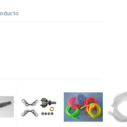
roducto