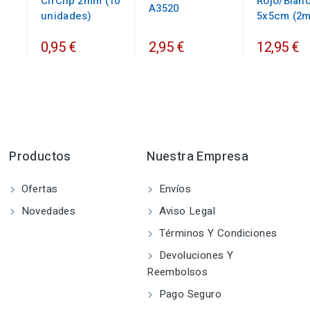
CirClip 2mm (10
Rojo/Blan
A3520
unidades)
5x5cm (2m
0,95 €
2,95 €
12,95 €
Productos
Nuestra Empresa
Ofertas
Envíos
Novedades
Aviso Legal
Términos Y Condiciones
Devoluciones Y
Reembolsos
Pago Seguro