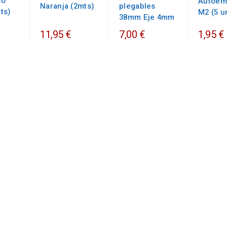
co
Autoem
Naranja (2mts)
plegables
ts)
M2 (5 u
38mm Eje 4mm
1,95 €
11,95 €
7,00 €