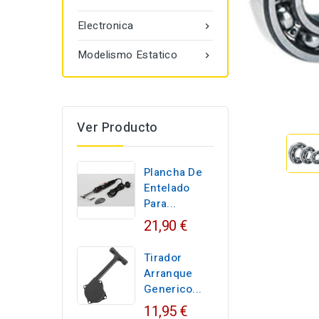
Electronica

Modelismo Estatico

Ver Producto
Plancha De
Entelado
Para...
21,90 €
Tirador
Arranque
Generico...
11,95 €