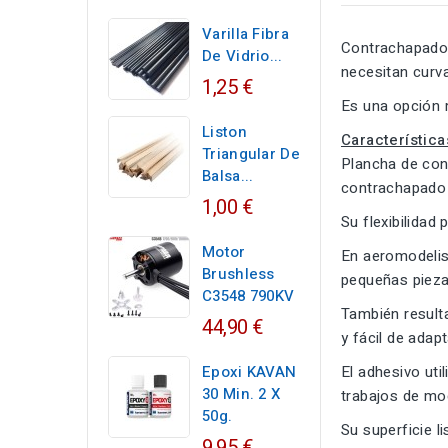
Varilla Fibra
Contrachapado 
De Vidrio...
necesitan curv
1,25 €
Es una opción m
Liston
Característica
Triangular De
Plancha de con
Balsa...
contrachapado 
1,00 €
Su flexibilidad
Motor
En aeromodelism
Brushless
pequeñas piez
C3548 790KV
También result
44,90 €
y fácil de adapt
Epoxi KAVAN
El adhesivo uti
30 Min. 2 X
trabajos de mo
50g.
Su superficie li
9,95 €