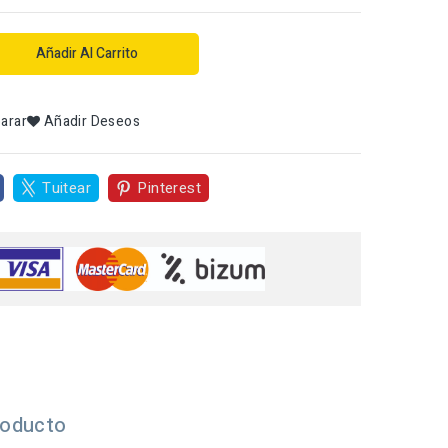
Añadir Al Carrito
arar
Añadir Deseos
Tuitear
Pinterest
roducto