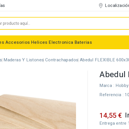
Localizació
ías
es
Accesorios
Helices
Electronica
Baterias
Entelado/Decoración
Accesorios Entelado
Depositos de combustible
Trenes de Aterrizaje
Accesorios Helices
Baterias NiMh / NiCd
Conectores/Cables
Bancadas/Soportes
Emisoras / Receptores
es
Maderas Y Listones
Contrachapados
Abedul FLEXIBLE 600x
Abedul
Marca :
Hobby
Referencia
: 1
I
14,55 €
Entrega entre 