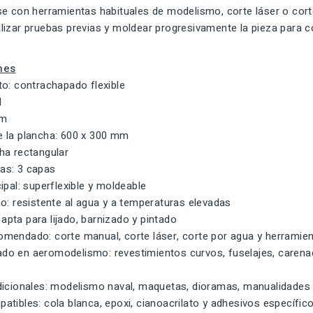
se con herramientas habituales de modelismo, corte láser o cor
lizar pruebas previas y moldear progresivamente la pieza para c
nes
to: contrachapado flexible
l
mm
 la plancha: 600 x 300 mm
ha rectangular
as: 3 capas
ipal: superflexible y moldeable
o: resistente al agua y a temperaturas elevadas
, apta para lijado, barnizado y pintado
mendado: corte manual, corte láser, corte por agua y herrami
o en aeromodelismo: revestimientos curvos, fuselajes, carenados
dicionales: modelismo naval, maquetas, dioramas, manualidades 
atibles: cola blanca, epoxi, cianoacrilato y adhesivos específi