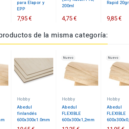
para Elapor y
Rapid 20gr
200ml
EPP
7,95 €
4,75 €
9,85 €
productos de la misma categoría:
Nuevo
Nuevo
Hobby
Hobby
Hobby
Abedul
Abedul
Abedul
finlandés
FLEXIBLE
FLEXIBLE
mm
600x300x1.0mm
600x300x1,2mm
600x300x