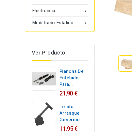
Electronica

Modelismo Estatico

Ver Producto
Plancha De
Entelado
Para...
21,90 €
Tirador
Arranque
Generico...
11,95 €