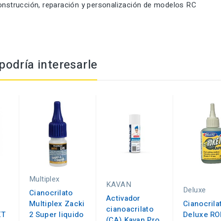
construcción, reparación y personalización de modelos RC
odría interesarle
Multiplex
KAVAN
Deluxe
Cianocrilato
Activador
Multiplex Zacki
Cianocrila
cianoacrilato
ET
2 Super liquido
Deluxe RO
(CA) Kavan Pro,