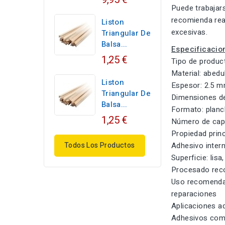
Puede trabajar
recomienda rea
Liston
excesivas.
Triangular De
Balsa...
Especificacio
1,25 €
Tipo de produc
Material: abedu
Liston
Espesor: 2.5 
Triangular De
Dimensiones de
Balsa...
Formato: planc
1,25 €
Número de cap
Propiedad princ
Todos Los Productos
Adhesivo intern
Superficie: lisa
Procesado reco
Uso recomendad
reparaciones
Aplicaciones a
Adhesivos comp