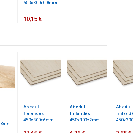
600x300x0,8mm
10,15 €
Abedul
Abedul
Abedul
finlandés
finlandés
finland
450x300x6mm
450x300x2mm
450x30
0,8mm