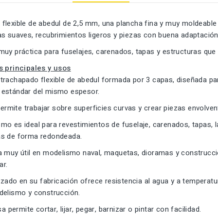
flexible de abedul de 2,5 mm, una plancha fina y muy moldeabl
as suaves, recubrimientos ligeros y piezas con buena adaptació
uy práctica para fuselajes, carenados, tapas y estructuras que re
s principales y usos
trachapado flexible de abedul formada por 3 capas, diseñada pa
estándar del mismo espesor.
 permite trabajar sobre superficies curvas y crear piezas envolv
o es ideal para revestimientos de fuselaje, carenados, tapas, la
as de forma redondeada.
a muy útil en modelismo naval, maquetas, dioramas y construcci
ar.
lizado en su fabricación ofrece resistencia al agua y a temperat
delismo y construcción.
sa permite cortar, lijar, pegar, barnizar o pintar con facilidad.