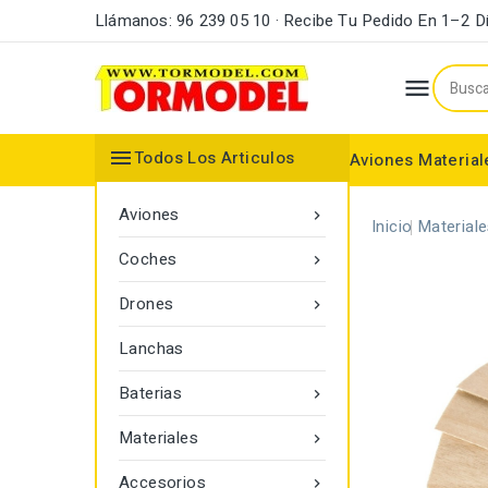
Llámanos: 96 239 05 10 · Recibe Tu Pedido En 1–2 D


Todos Los Articulos
Aviones
Material
Maderas y Listones
Bordes Ataque y Fuga
Accesorios Motores
Aviones

Inicio
Material
Coches

Drones

Lanchas
Baterias

Materiales

Accesorios
