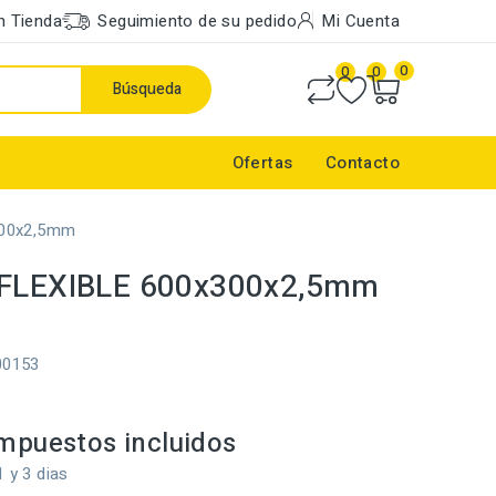
n Tienda
Seguimiento de su pedido
Mi Cuenta
0
0
0
Búsqueda
Ofertas
Contacto
300x2,5mm
 FLEXIBLE 600x300x2,5mm
00153
mpuestos incluidos
1 y 3 dias