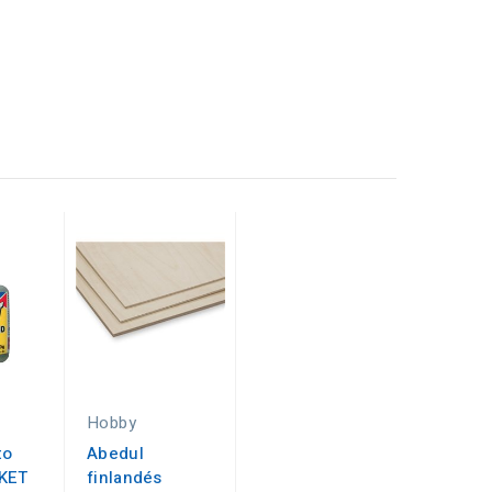
Hobby
to
Abedul
KET
finlandés