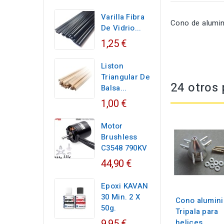
Varilla Fibra
Cono de alumin
De Vidrio...
1,25 €
Liston
Triangular De
24 otros 
Balsa...
1,00 €
Motor
Brushless
C3548 790KV
44,90 €
Epoxi KAVAN
30 Min. 2 X
Cono alumini
50g.
Tripala para
9,95 €
helices