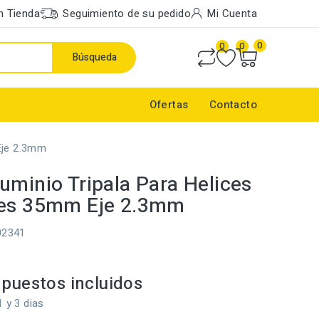
n Tienda
Seguimiento de su pedido
Mi Cuenta
0
0
0
Búsqueda
Ofertas
Contacto
Eje 2.3mm
uminio Tripala Para Helices
les 35mm Eje 2.3mm
02341
puestos incluidos
1 y 3 dias