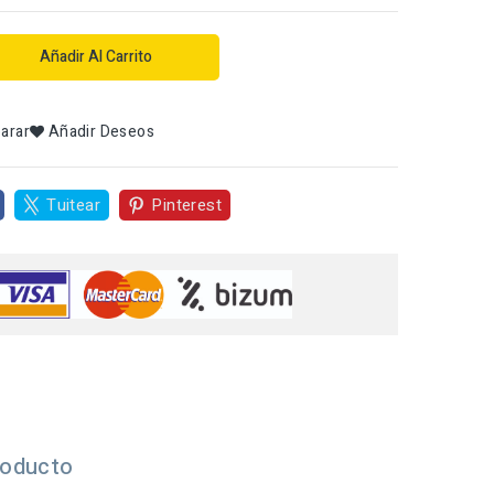
Añadir Al Carrito
arar
Añadir Deseos
Tuitear
Pinterest
roducto