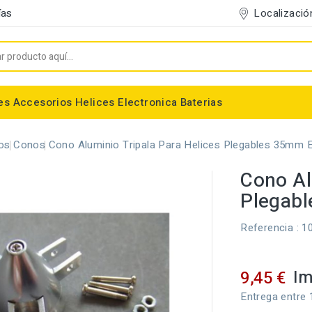
Localizació
ías
es
Accesorios
Helices
Electronica
Baterias
Entelado/Decoración
Accesorios Entelado
Depositos de combustible
Trenes de Aterrizaje
Accesorios Helices
Baterias NiMh / NiCd
Conectores/Cables
Bancadas/Soportes
Emisoras / Receptores
os
Conos
Cono Aluminio Tripala Para Helices Plegables 35mm 
Cono Al
Plegab
Referencia
: 1
Im
9,45 €
Entrega entre 