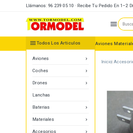
Llámanos: 96 239 05 10 · Recibe Tu Pedido En 1–2 D


Todos Los Articulos
Aviones
Material
Maderas y Listones
Bordes Ataque y Fuga
Accesorios Motores
Aviones

Inicio
Accesori
Coches

Drones

Lanchas
Baterias

Materiales

Accesorios
