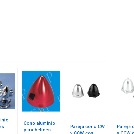
inio
Cono aluminio
es
Pareja cono CW
Pareja
para helices
y CCW con
y CCW 