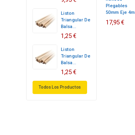
Plegables
50mm Eje 4
Liston
Triangular De
17,95 €
Balsa...
1,25 €
Liston
Triangular De
Balsa...
1,25 €
Todos Los Productos