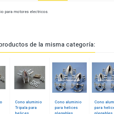
io para motores electricos.
productos de la misma categoría:
o
Cono aluminio
Cono aluminio
Cono alum
Tripala para
para helices
para helic
helices
plegables
plegables