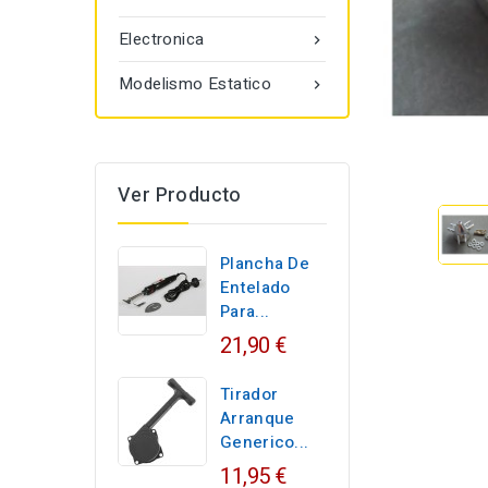
Electronica

Modelismo Estatico

Ver Producto
Plancha De
Entelado
Para...
21,90 €
Tirador
Arranque
Generico...
11,95 €