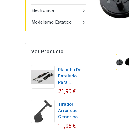
Electronica

Modelismo Estatico

Ver Producto
Plancha De
Entelado
Para...
21,90 €
Tirador
Arranque
Generico...
11,95 €