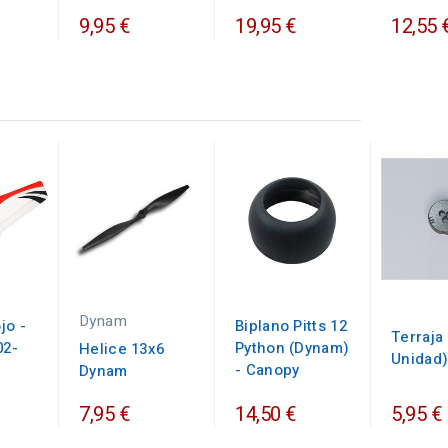
9,95 €
19,95 €
12,55 
Dynam
jo -
Biplano Pitts 12
Terraja 
02-
Python (Dynam)
Helice 13x6
Unidad
- Canopy
Dynam
7,95 €
14,50 €
5,95 €