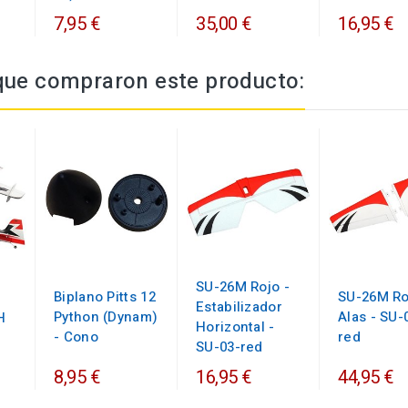
7,95 €
35,00 €
16,95 €
 que compraron este producto:
SU-26M Rojo -
Biplano Pitts 12
SU-26M Ro
Estabilizador
Python (Dynam)
Alas - SU-
H
Horizontal -
- Cono
red
SU-03-red
8,95 €
16,95 €
44,95 €