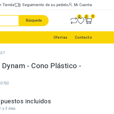
n Tienda
Seguimiento de su pedido
Mi Cuenta
0
0
0
Búsqueda
Ofertas
Contacto
-07
Dynam - Cono Plástico -
03702
puestos incluidos
1 y 3 dias