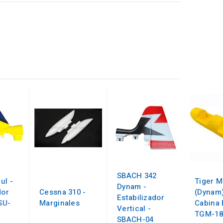
SBACH 342
ul -
Tiger M
Dynam -
dor
Cessna 310 -
(Dynam)
Estabilizador
 SU-
Marginales
Cabina 
Vertical -
TGM-18
SBACH-04