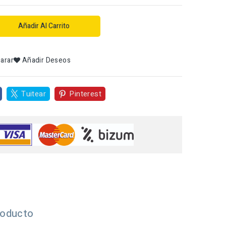
Añadir Al Carrito
arar
Añadir Deseos
Tuitear
Pinterest
roducto