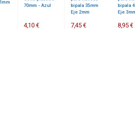
51mm
70mm - Azul
bipala 35mm
bipala
Eje 2mm
Eje 3m
4,10 €
7,45 €
8,95 €