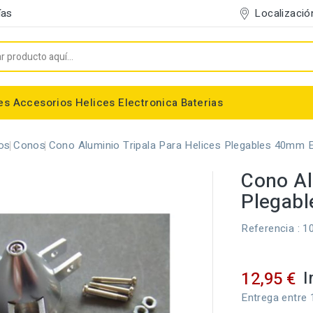
Localizació
ías
es
Accesorios
Helices
Electronica
Baterias
Entelado/Decoración
Accesorios Entelado
Depositos de combustible
Trenes de Aterrizaje
Accesorios Helices
Baterias NiMh / NiCd
Conectores/Cables
Bancadas/Soportes
Emisoras / Receptores
os
Conos
Cono Aluminio Tripala Para Helices Plegables 40mm
Cono Al
Plegab
Referencia
: 1
I
12,95 €
Entrega entre 