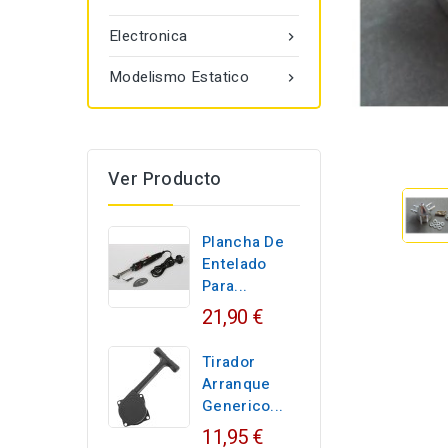
Electronica

Modelismo Estatico

Ver Producto
Plancha De
Entelado
Para...
21,90 €
Tirador
Arranque
Generico...
11,95 €