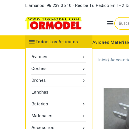
Llámanos: 96 239 05 10 · Recibe Tu Pedido En 1–2 D


Todos Los Articulos
Aviones
Material
Maderas y Listones
Bordes Ataque y Fuga
Accesorios Motores
Aviones

Inicio
Accesori
Coches

Drones

Lanchas
Baterias

Materiales

Accesorios
