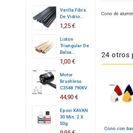
Varilla Fibra
Cono de alumin
De Vidrio...
1,25 €
Liston
Triangular De
Balsa...
24 otros 
1,00 €
Motor
Brushless
C3548 790KV
44,90 €
Epoxi KAVAN
30 Min. 2 X
50g.
Cono con ba
9,95 €