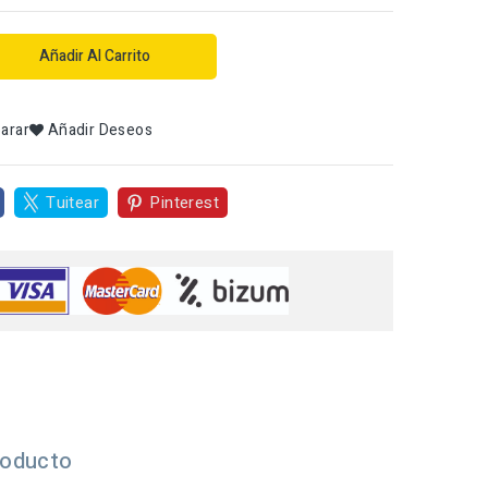
Añadir Al Carrito
arar
Añadir Deseos
Tuitear
Pinterest
roducto