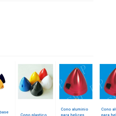
Cono aluminio
Cono al
base
Cono plastico
para helices
para he