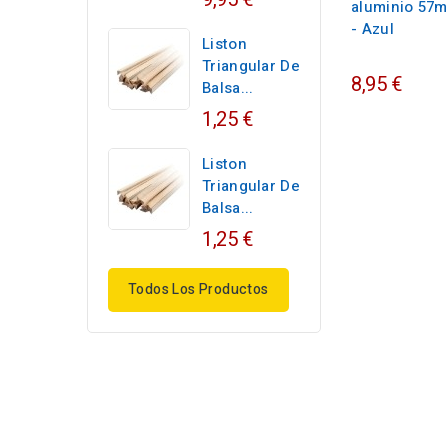
aluminio 57
- Azul
Liston
Triangular De
8,95 €
Balsa...
1,25 €
Liston
Triangular De
Balsa...
1,25 €
Todos Los Productos