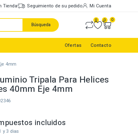
n Tienda
Seguimiento de su pedido
Mi Cuenta
0
0
0
Búsqueda
Ofertas
Contacto
 Eje 4mm
uminio Tripala Para Helices
les 40mm Eje 4mm
02346
mpuestos incluidos
1 y 3 dias