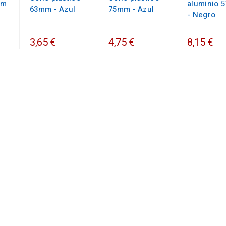
mm
aluminio 
63mm - Azul
75mm - Azul
- Negro
3,65 €
4,75 €
8,15 €