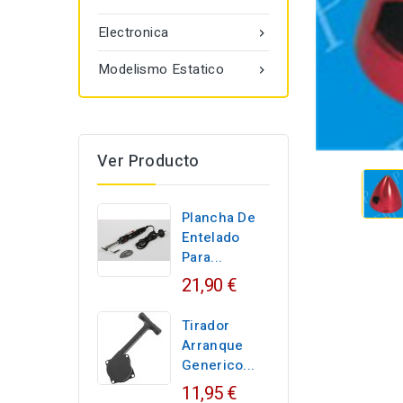
Electronica

Modelismo Estatico

Ver Producto
Plancha De
Entelado
Para...
21,90 €
Tirador
Arranque
Generico...
11,95 €