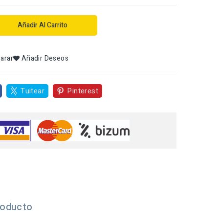
Añadir Al Carrito
arar
Añadir Deseos
Tuitear
Pinterest
roducto