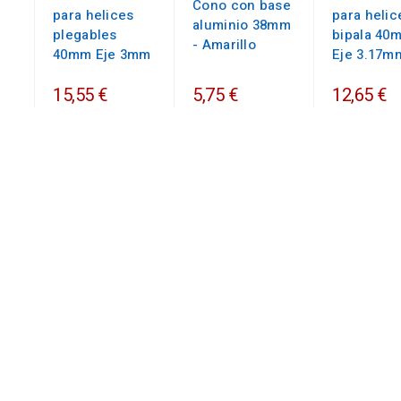
Cono con base
para helices
para helic
aluminio 38mm
plegables
bipala 40
- Amarillo
40mm Eje 3mm
Eje 3.17m
15,55 €
5,75 €
12,65 €