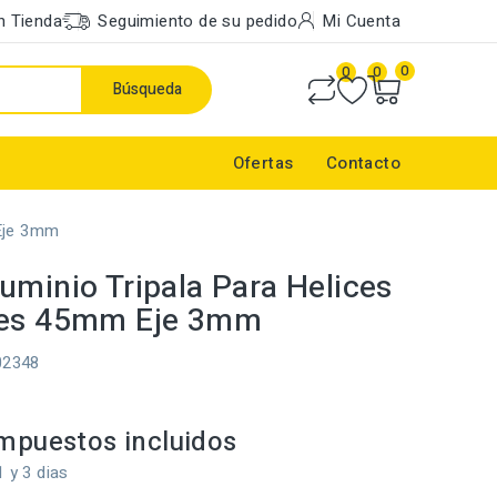
n Tienda
Seguimiento de su pedido
Mi Cuenta
0
0
0
Búsqueda
Ofertas
Contacto
 Eje 3mm
uminio Tripala Para Helices
les 45mm Eje 3mm
02348
mpuestos incluidos
1 y 3 dias