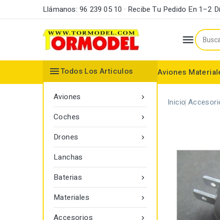
Llámanos: 96 239 05 10 · Recibe Tu Pedido En 1–2 D


Todos Los Articulos
Aviones
Material
Maderas y Listones
Bordes Ataque y Fuga
Accesorios Motores
Aviones

Inicio
Accesori
Coches

Drones

Lanchas
Baterias

Materiales

Accesorios
