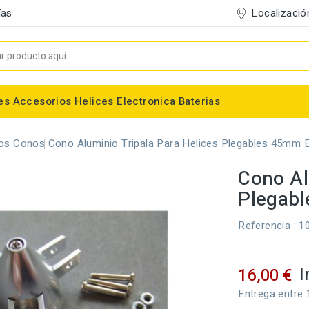
Localizació
ías
es
Accesorios
Helices
Electronica
Baterias
Entelado/Decoración
Accesorios Entelado
Depositos de combustible
Trenes de Aterrizaje
Accesorios Helices
Baterias NiMh / NiCd
Conectores/Cables
Bancadas/Soportes
Emisoras / Receptores
os
Conos
Cono Aluminio Tripala Para Helices Plegables 45mm
Cono Al
Plegab
Referencia
: 1
I
16,00 €
Entrega entre 