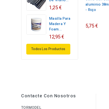
De Vidrio...
aluminio 38
1,25 €
- Rojo
Masilla Para
Madera Y
5,75 €
Foam...
12,95 €
Todos Los Productos
Contacte Con Nosotros
TORMODEL