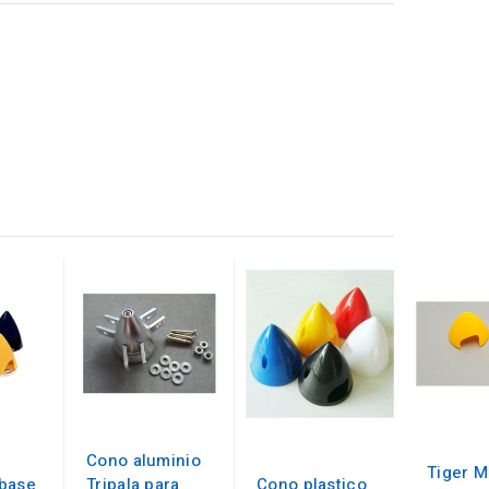
Cono aluminio
Tiger M
base
Tripala para
Cono plastico