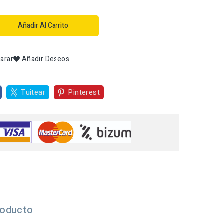
Añadir Al Carrito
arar
Añadir Deseos
Tuitear
Pinterest
roducto