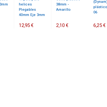
(Dynam)
63mm
helices
38mm -
plástic
Plegables
Amarillo
06
40mm Eje 3mm
12,95 €
2,10 €
6,25 €