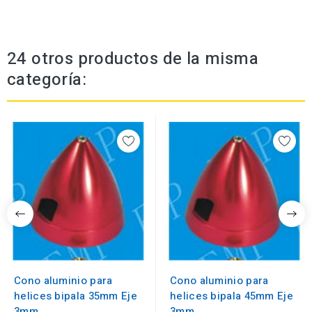
24 otros productos de la misma
categoría:
Cono aluminio para
Cono aluminio para
helices bipala 35mm Eje
helices bipala 45mm Eje
3mm
3mm