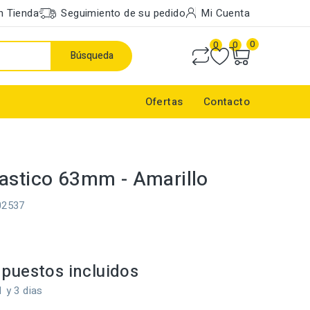
n Tienda
Seguimiento de su pedido
Mi Cuenta
0
0
0
Búsqueda
Ofertas
Contacto
astico 63mm - Amarillo
02537
o
puestos incluidos
1 y 3 dias