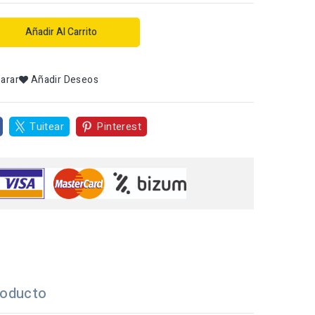
Añadir Al Carrito
arar
Añadir Deseos
Tuitear
Pinterest
roducto