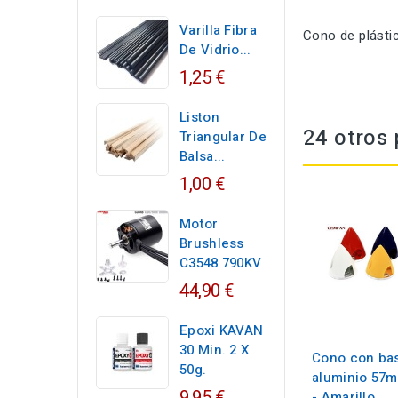
Varilla Fibra
Cono de plástic
De Vidrio...
1,25 €
Liston
24 otros 
Triangular De
Balsa...
1,00 €
Motor
Brushless
C3548 790KV
44,90 €
Epoxi KAVAN
30 Min. 2 X
Cono con ba
50g.
aluminio 57
9,95 €
- Amarillo