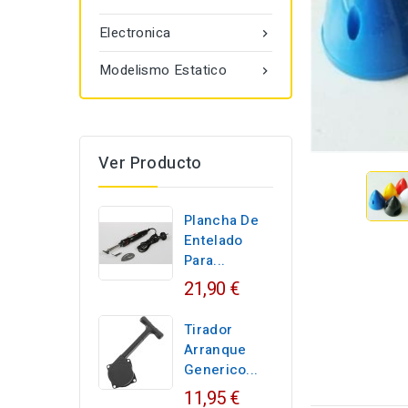
Electronica

Modelismo Estatico

Ver Producto
Plancha De
Entelado
Para...
21,90 €
Tirador
Arranque
Generico...
11,95 €