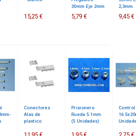
30mm Eje 2mm
2,3mm
15,25 €
5,79 €
9,45 €
N
Conectores
Prisionero
Control
43mm-
Alas de
Rueda 5.1mm.
16.5x20
s
plastico
(5 Unidades)
Unidad
11,95 €
1,95 €
2,75 €