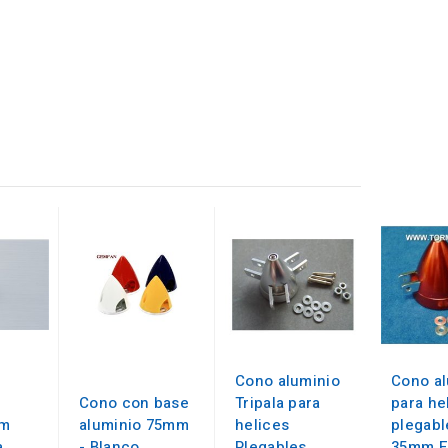
Cono aluminio
Cono al
Cono con base
Tripala para
para he
mm
aluminio 75mm
helices
plegabl
a
- Blanco
Plegables
35mm E