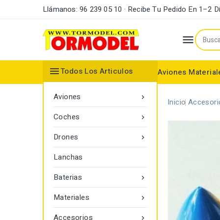
Llámanos: 96 239 05 10 · Recibe Tu Pedido En 1–2 D


Todos Los Articulos
Aviones
Material
Maderas y Listones
Bordes Ataque y Fuga
Accesorios Motores
Aviones

Inicio
Accesori
Coches

Drones

Lanchas
Baterias

Materiales

Accesorios
