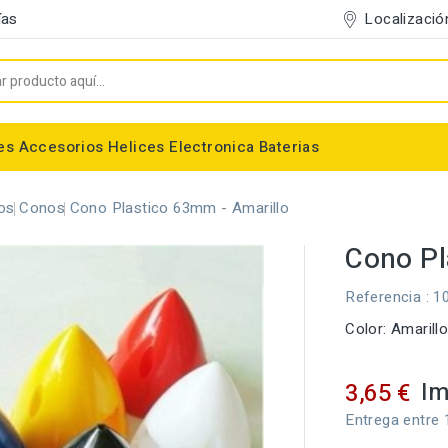
Localizació
ías
es
Accesorios
Helices
Electronica
Baterias
Entelado/Decoración
Accesorios Entelado
Depositos de combustible
Trenes de Aterrizaje
Accesorios Helices
Baterias NiMh / NiCd
Conectores/Cables
Bancadas/Soportes
Emisoras / Receptores
os
Conos
Cono Plastico 63mm - Amarillo
Cono Pl
Referencia
: 1
Color: Amarill
Im
3,65 €
Entrega entre 