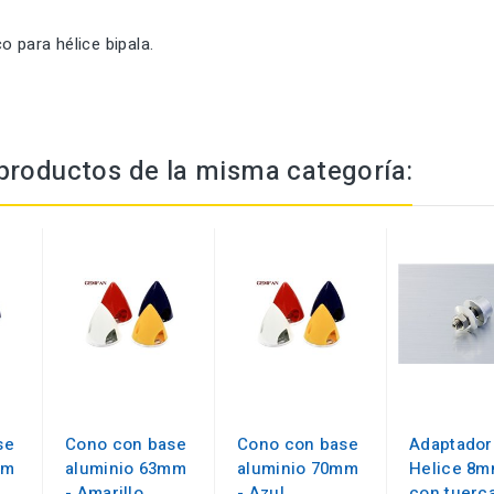
o para hélice bipala.
productos de la misma categoría:
se
Cono con base
Cono con base
Adaptador
mm
aluminio 63mm
aluminio 70mm
Helice 8
- Amarillo
- Azul
con tuerc