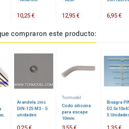
10,25 €
12,95 €
6,95 €
 que compraron este producto:
Tormodel
Arandela zinc
Bisagra PI
Codo silicona
DIN-125 M3 - 5
D2.5x10x
a
para escape
unidades
5 Unidade
m.
10mm.
0,25 €
3,55 €
1,35 €