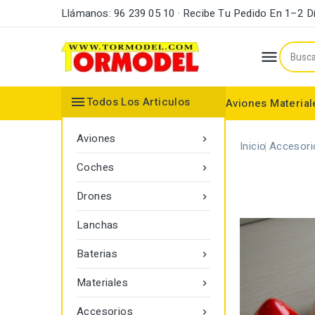
Llámanos: 96 239 05 10 · Recibe Tu Pedido En 1–2 D


Todos Los Articulos
Aviones
Material
Maderas y Listones
Bordes Ataque y Fuga
Accesorios Motores
Aviones

Inicio
Accesori
Coches

Drones

Lanchas
Baterias

Materiales

Accesorios
