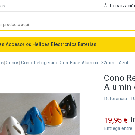
Localizació
ías
es
Accesorios
Helices
Electronica
Baterias
Entelado/Decoración
Accesorios Entelado
Depositos de combustible
Trenes de Aterrizaje
Accesorios Helices
Baterias NiMh / NiCd
Conectores/Cables
Bancadas/Soportes
Emisoras / Receptores
os
Conos
Cono Refrigerado Con Base Aluminio 82mm - Azul
Cono Re
Alumini
Referencia
: 1
I
19,95 €
Entrega entre 