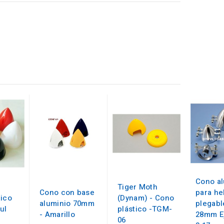
Cono al
Tiger Moth
Cono con base
para he
tico
(Dynam) - Cono
aluminio 70mm
plegabl
ul
plástico -TGM-
- Amarillo
28mm E
06