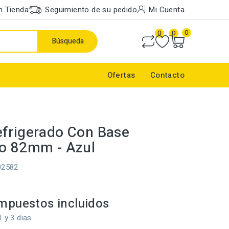
n Tienda
Seguimiento de su pedido
Mi Cuenta
0
0
0
Búsqueda
Ofertas
Contacto
frigerado Con Base
o 82mm - Azul
02582
mpuestos incluidos
1 y 3 dias