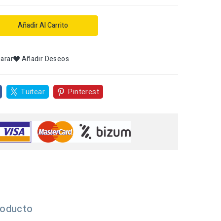
Añadir Al Carrito
arar
Añadir Deseos
Tuitear
Pinterest
roducto