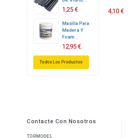
De Vidrio...
1,25 €
4,10 €
Masilla Para
Madera Y
Foam...
12,95 €
Todos Los Productos
Contacte Con Nosotros
TORMODEL