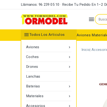
Llámanos: 96 239 05 10 · Recibe Tu Pedido En 1–2 D


Todos Los Articulos
Aviones
Material
Maderas y Listones
Bordes Ataque y Fuga
Accesorios Motores
Aviones

Inicio
Accesori
Coches

Drones

Lanchas
Baterias

Materiales

Accesorios
