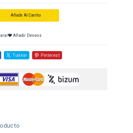
Añadir Al Carrito
arar
Añadir Deseos
Tuitear
Pinterest
roducto