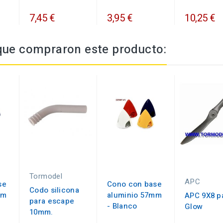
7,45 €
3,95 €
10,25 €
 que compraron este producto:
Tormodel
APC
se
Cono con base
Codo silicona
mm
aluminio 57mm
APC 9X8 p
para escape
- Blanco
Glow
10mm.