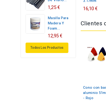
De Vidrio...
3.17mm
1,25 €
16,10 €
Masilla Para
Clientes
Madera Y
Foam...
12,95 €
Todos Los Productos
Cono con ba
aluminio 51
- Rojo