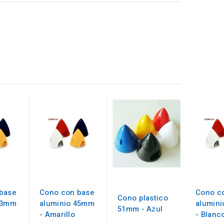
base
Cono con base
Cono c
Cono plastico
63mm
aluminio 45mm
alumin
51mm - Azul
- Amarillo
- Blanc