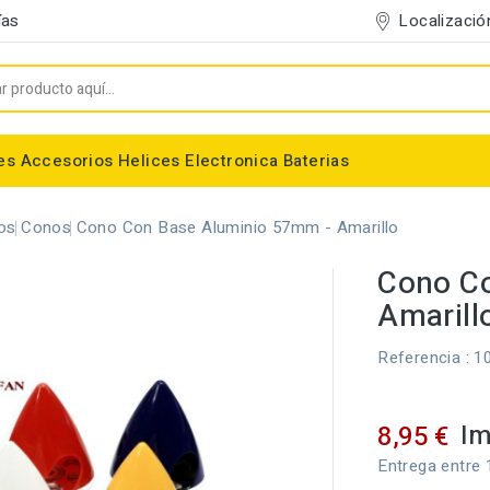
Localizació
ías
es
Accesorios
Helices
Electronica
Baterias
Entelado/Decoración
Accesorios Entelado
Depositos de combustible
Trenes de Aterrizaje
Accesorios Helices
Baterias NiMh / NiCd
Conectores/Cables
Bancadas/Soportes
Emisoras / Receptores
os
Conos
Cono Con Base Aluminio 57mm - Amarillo
Cono C
Amarill
Referencia
: 1
Im
8,95 €
Entrega entre 