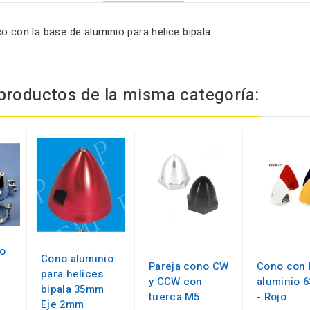
o con la base de aluminio para hélice bipala.
productos de la misma categoría:
o
Cono aluminio
Pareja cono CW
Cono con 
para helices
y CCW con
aluminio 
bipala 35mm
tuerca M5
- Rojo
Eje 2mm