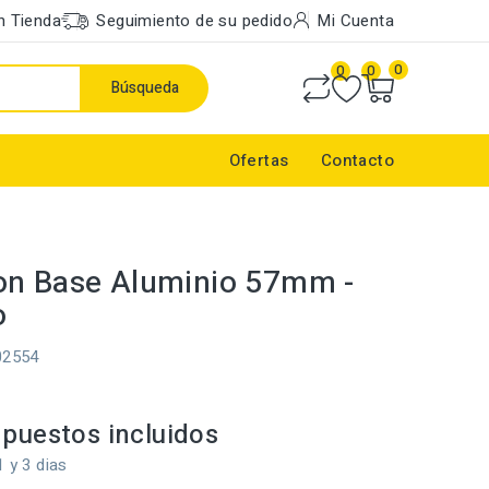
n Tienda
Seguimiento de su pedido
Mi Cuenta
0
0
0
Búsqueda
Ofertas
Contacto
on Base Aluminio 57mm -
o
02554
puestos incluidos
1 y 3 dias