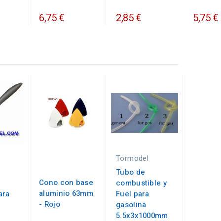
6,75 €
2,85 €
5,75 €
Tormodel
Tubo de
Cono con base
combustible y
aluminio 63mm
ara
Fuel para
- Rojo
gasolina
5.5x3x1000mm