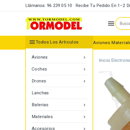
Llámanos: 96 239 05 10 · Recibe Tu Pedido En 1–2 D


Todos Los Articulos
Aviones
Material
Maderas y Listones
Bordes Ataque y Fuga
Accesorios Motores
Aviones

Inicio
Electroni
Coches

Drones

Lanchas
Baterias

Materiales

Accesorios
