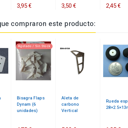
3,95 €
3,50 €
2,45 €
 que compraron este producto:
Agotado / Sin Stock
n
Bisagra Flaps
Aleta de
Rueda es
Dynam (6
carbono
28×2.5×1
unidades)
Vertical