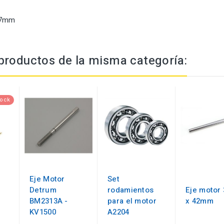
 7mm
productos de la misma categoría:
tock
Eje Motor
Set
Detrum
rodamientos
Eje motor 
BM2313A -
para el motor
x 42mm
KV1500
A2204