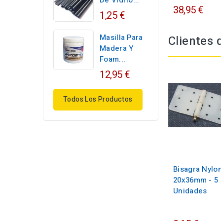
De Vidrio...
38,95 €
1,25 €
Masilla Para
Clientes
Madera Y
Foam...
12,95 €
Todos Los Productos
Bisagra Nylo
20x36mm - 5
Unidades