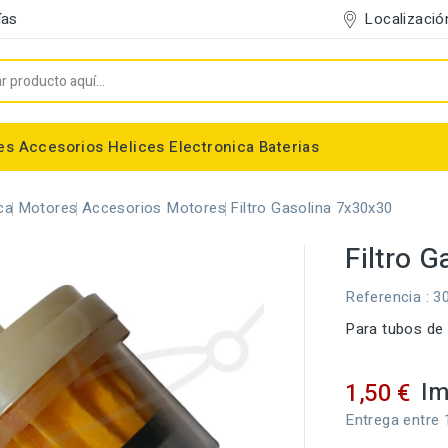
Localizació
ías
es
Accesorios
Helices
Electronica
Baterias
Entelado/Decoración
Accesorios Entelado
Depositos de combustible
Trenes de Aterrizaje
Accesorios Helices
Baterias NiMh / NiCd
Conectores/Cables
Bancadas/Soportes
Emisoras / Receptores
ca
Motores
Accesorios Motores
Filtro Gasolina 7x30x30
Filtro 
Referencia
: 3
Para tubos d
Im
1,50 €
Entrega entre 