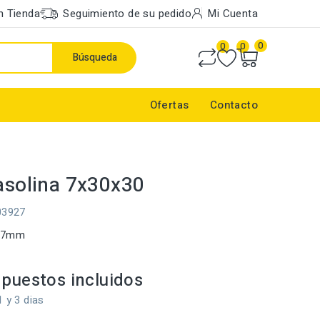
n Tienda
Seguimiento de su pedido
Mi Cuenta
0
0
0
Búsqueda
Ofertas
Contacto
Gasolina 7x30x30
03927
e 7mm
puestos incluidos
1 y 3 dias