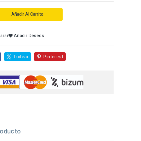
Añadir Al Carrito
arar
Añadir Deseos
Tuitear
Pinterest
roducto