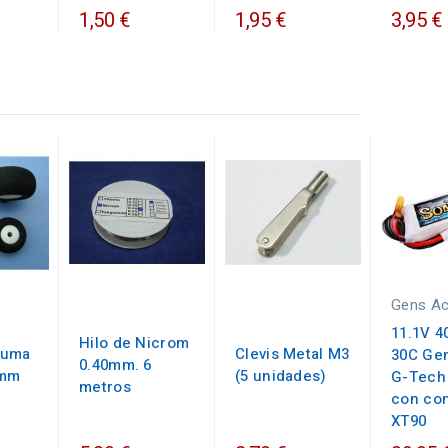
1,50 €
1,95 €
3,95 €
Gens A
11.1V 
Hilo de Nicrom
puma
Clevis Metal M3
30C Ge
0.40mm. 6
3mm
(5 unidades)
G-Tech
metros
con co
XT90