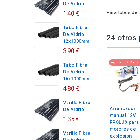
De Vidrio...
1,40 €
Para tubos de
Tubo Fibra
De Vidrio
24 otros 
12x1000mm
3,90 €
Agotado / Sin S
Tubo Fibra
De Vidrio
16x1000mm
4,80 €
Varilla Fibra
Arrancador
De Vidrio...
manual 12V
1,35 €
PROLUX para
motores de
Varilla Fibra
explosion