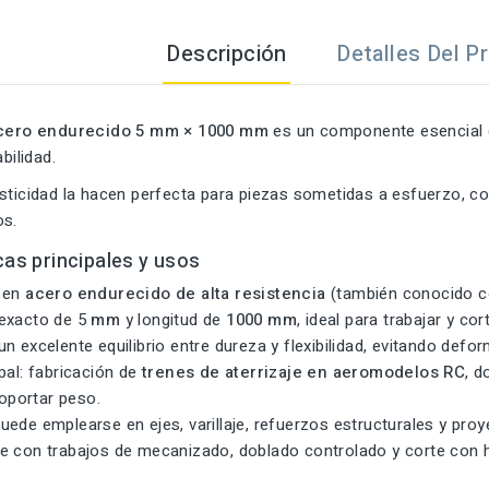
Descripción
Detalles Del P
 acero endurecido 5 mm × 1000 mm
es un componente esencial 
abilidad.
sticidad la hacen perfecta para piezas sometidas a esfuerzo, co
os.
cas principales y usos
 en
acero endurecido de alta resistencia
(también conocido c
exacto de 5
mm
y longitud de
1000 mm
, ideal para trabajar y co
n excelente equilibrio entre dureza y flexibilidad, evitando de
pal: fabricación de
trenes de aterrizaje en aeromodelos RC
, d
oportar peso.
ede emplearse en ejes, varillaje, refuerzos estructurales y pro
e con trabajos de mecanizado, doblado controlado y corte con 