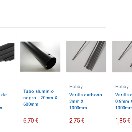
Hobby
Hobby
Tubo aluminio
 de
Varilla carbono
Varilla
negro - 20mm X
3mm X
0.8mm 
600mm
m
1000mm.
1000mm
6,70 €
2,75 €
1,85 €