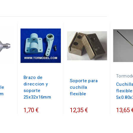
Tormod
Brazo de
Soporte para
direccion y
Cuchill
le
cuchilla
soporte
flexible
mm
flexible
25x32x16mm
5x0.80
1,70 €
12,35 €
13,65 