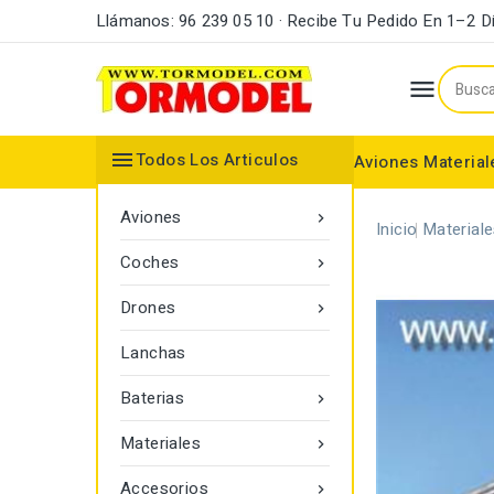
Llámanos: 96 239 05 10 · Recibe Tu Pedido En 1–2 D


Todos Los Articulos
Aviones
Material
Maderas y Listones
Bordes Ataque y Fuga
Accesorios Motores
Aviones

Inicio
Material
Coches

Drones

Lanchas
Baterias

Materiales

Accesorios
