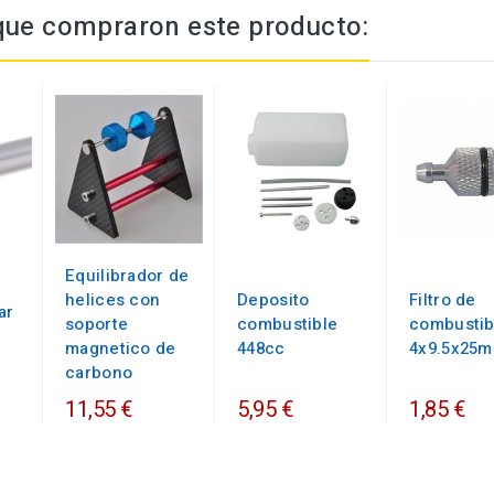
 que compraron este producto:
Equilibrador de
helices con
Deposito
Filtro de
ar
soporte
combustible
combustib
magnetico de
448cc
4x9.5x25
carbono
11,55 €
5,95 €
1,85 €