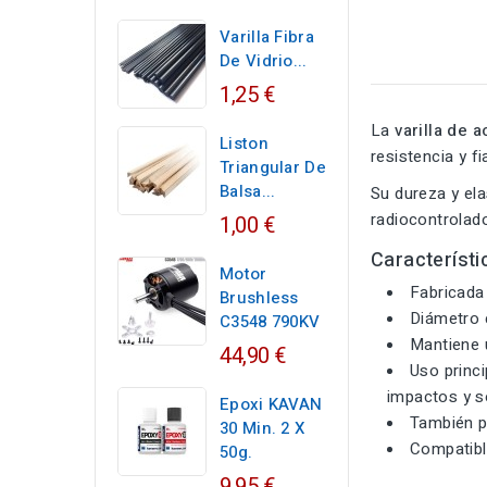
Varilla Fibra
De Vidrio...
1,25 €
La
varilla de
Liston
resistencia y fi
Triangular De
Balsa...
Su dureza y ela
radiocontrolad
1,00 €
Característi
Motor
Fabricada
Brushless
Diámetro 
C3548 790KV
Mantiene u
44,90 €
Uso princi
impactos y s
Epoxi KAVAN
También pu
30 Min. 2 X
Compatibl
50g.
9,95 €