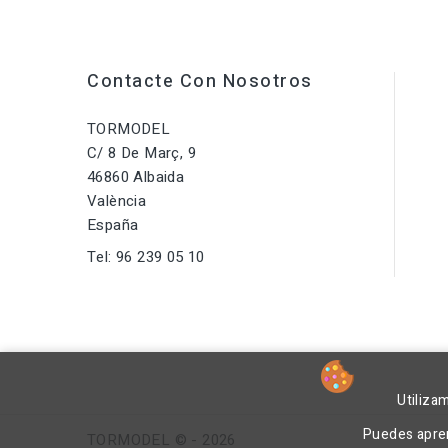
Contacte Con Nosotros
TORMODEL
C/ 8 De Març, 9
46860 Albaida
València
España
Tel:
96 239 05 10
Utiliza
Puedes apren
TORMODEL © - 2026