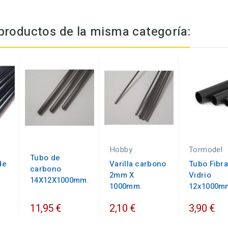
productos de la misma categoría:
Hobby
Tormodel
Tubo de
de
Varilla carbono
Tubo Fibra
carbono
2mm X
Vidrio
14X12X1000mm.
1000mm.
12x1000m
11,95 €
2,10 €
3,90 €