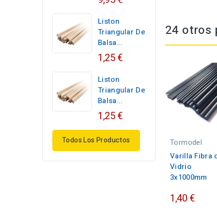
Liston
24 otros 
Triangular De
Balsa...
1,25 €
Liston
Triangular De
Balsa...
1,25 €
Todos Los Productos
Tormodel
Varilla Fibra 
Vidrio
3x1000mm
1,40 €