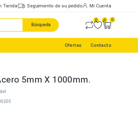
n Tienda
Seguimiento de su pedido
Mi Cuenta
0
0
0
Búsqueda
Ofertas
Contacto
a Acero 5mm X 1000mm.
del
00205