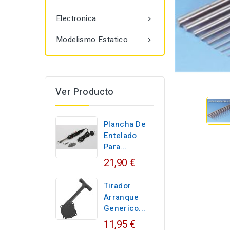
Electronica

Modelismo Estatico

Ver Producto
Plancha De
Entelado
Para...
21,90 €
Tirador
Arranque
Generico...
11,95 €