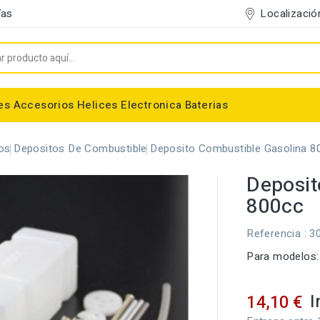
Localizació
ías
es
Accesorios
Helices
Electronica
Baterias
Entelado/Decoración
Accesorios Entelado
Depositos de combustible
Trenes de Aterrizaje
Accesorios Helices
Baterias NiMh / NiCd
Conectores/Cables
Bancadas/Soportes
Emisoras / Receptores
os
Depositos De Combustible
Deposito Combustible Gasolina 8
Deposit
800cc
Referencia
: 3
Para modelos
I
14,10 €