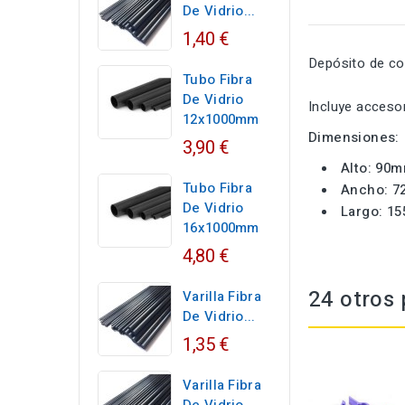
De Vidrio...
1,40 €
Depósito de co
Tubo Fibra
De Vidrio
Incluye accesor
12x1000mm
Dimensiones:
3,90 €
Alto: 90
Tubo Fibra
Ancho: 
De Vidrio
Largo: 1
16x1000mm
4,80 €
24 otros 
Varilla Fibra
De Vidrio...
1,35 €
Varilla Fibra