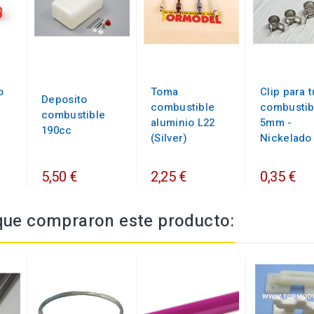
o
Toma
Clip para 
Deposito
combustible
combustib
combustible
aluminio L22
5mm -
190cc
(Silver)
Nickelado
5,50 €
2,25 €
0,35 €
 que compraron este producto: