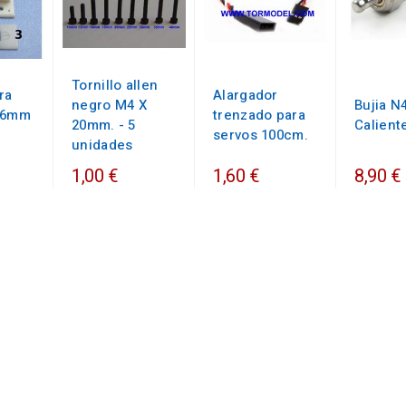
Tornillo allen
ra
Alargador
negro M4 X
Bujia N
16mm
trenzado para
20mm. - 5
Calient
servos 100cm.
unidades
1,00 €
1,60 €
8,90 €