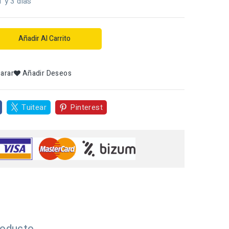
1 y 3 dias
Añadir Al Carrito
arar
Añadir Deseos
Tuitear
Pinterest
roducto