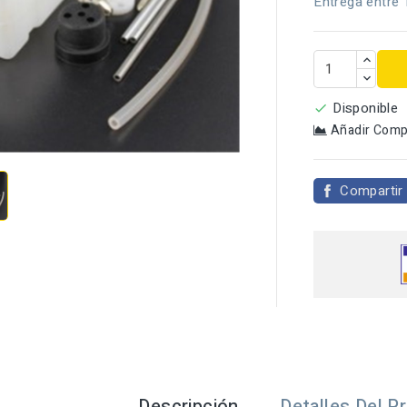
Entrega entre 
Disponible

Añadir Comp

Compartir
Descripción
Detalles Del P