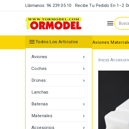
Llámanos: 96 239 05 10 · Recibe Tu Pedido En 1–2 D


Todos Los Articulos
Aviones
Material
Maderas y Listones
Bordes Ataque y Fuga
Accesorios Motores
Aviones

Inicio
Accesori
Coches

Drones

Lanchas
Baterias

Materiales

Accesorios
