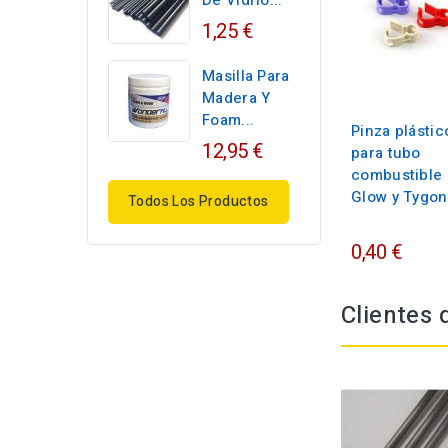
De Vidrio...
1,25 €
Masilla Para
Madera Y
Foam...
Pinza plástic
12,95 €
para tubo
combustible
Glow y Tygon
Todos Los Productos
0,40 €
Clientes