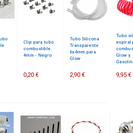
Tubo si
tubo
Tubo Silicona
Clip para tubo
espiral
le
Transparente
combustible
combus
6x4mm para
4mm - Negro
Glow y
Glow
Gasolina
0,20 €
2,90 €
9,95 €