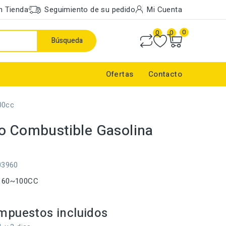
n Tienda
Seguimiento de su pedido
Mi Cuenta
0
0
0
Búsqueda
Ofertas
Contacto
00cc
o Combustible Gasolina
03960
: 60~100CC
mpuestos incluidos