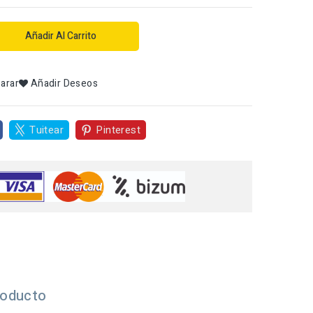
Añadir Al Carrito
arar
Añadir Deseos
Tuitear
Pinterest
roducto