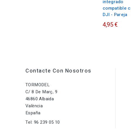
integrado
compatible 
DJI - Pareja
4,95 €
Contacte Con Nosotros
TORMODEL
C/ 8 De Març, 9
46860 Albaida
València
España
Tel:
96 239 05 10