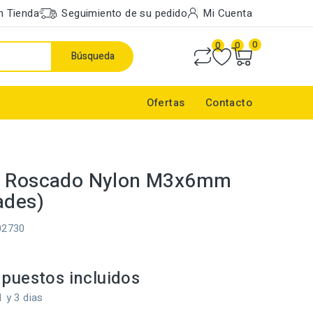
n Tienda
Seguimiento de su pedido
Mi Cuenta
0
0
0
Búsqueda
Ofertas
Contacto
e Roscado Nylon M3x6mm
ades)
02730
puestos incluidos
1 y 3 dias