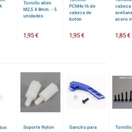
Tornillo allen
X
PCM4x16 de
cabeza
M2,5 X 8mm. - 5
cabeza de
avellan
unidades
botón
acero i
1,95 €
1,95 €
1,85 €
Soporte Nylon
Gancho para
Tornillo
lon