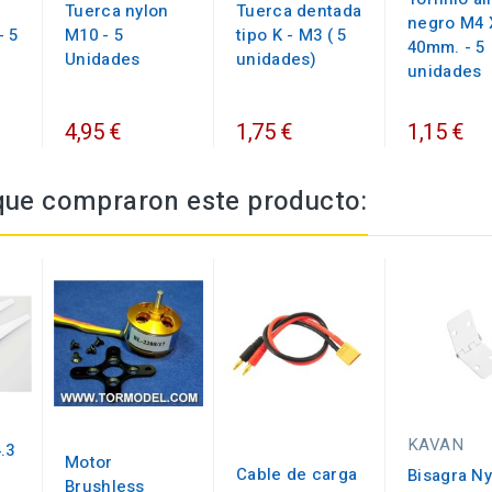
Tuerca nylon
Tuerca dentada
negro M4 
- 5
M10 - 5
tipo K - M3 ( 5
40mm. - 5
Unidades
unidades)
unidades
4,95 €
1,75 €
1,15 €
 que compraron este producto:
KAVAN
.3
Motor
Cable de carga
Bisagra Ny
Brushless