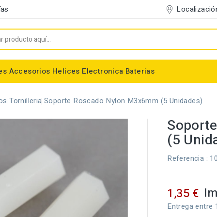
Localizació
ías
es
Accesorios
Helices
Electronica
Baterias
Entelado/Decoración
Accesorios Entelado
Depositos de combustible
Trenes de Aterrizaje
Accesorios Helices
Baterias NiMh / NiCd
Conectores/Cables
Bancadas/Soportes
Emisoras / Receptores
os
Tornilleria
Soporte Roscado Nylon M3x6mm (5 Unidades)
Soport
(5 Unid
Referencia
: 1
Im
1,35 €
Entrega entre 