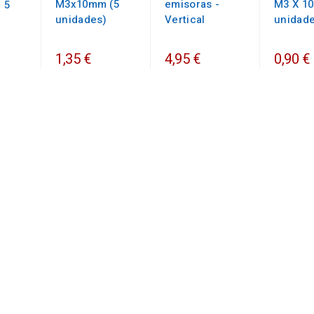
M3x10mm (5
emisoras -
M3 X 10
 5
unidades)
Vertical
unidad
1,35 €
4,95 €
0,90 €