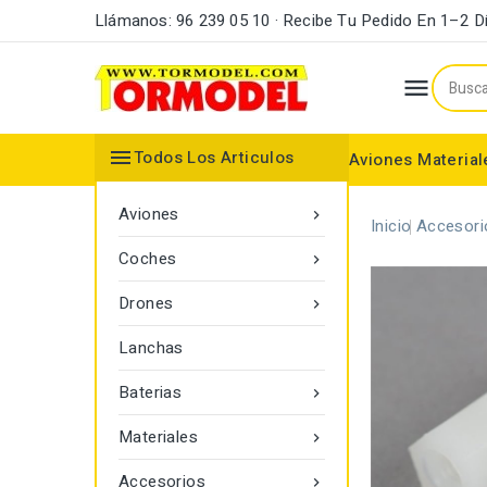
Llámanos: 96 239 05 10 · Recibe Tu Pedido En 1–2 D


Todos Los Articulos
Aviones
Material
Maderas y Listones
Bordes Ataque y Fuga
Accesorios Motores
Aviones

Inicio
Accesori
Coches

Drones

Lanchas
Baterias

Materiales

Accesorios
