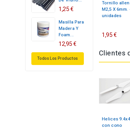
De Vidrio...
Tornillo allen
1,25 €
M2,5 X 6mm. 
unidades
Masilla Para
Madera Y
1,95 €
Foam...
12,95 €
Clientes
Todos Los Productos
Helices 9.4x4
con cono