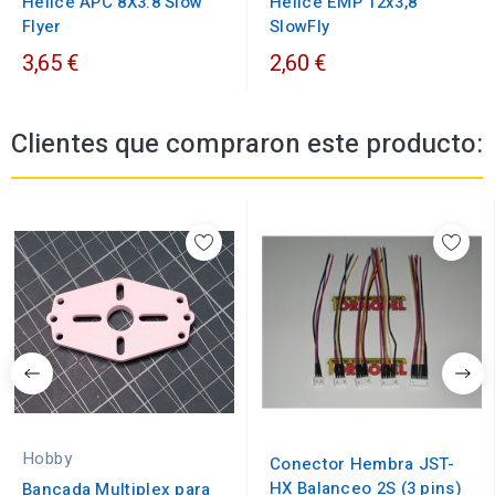
Helice APC 8X3.8 Slow
Helice EMP 12x3,8
Flyer
SlowFly
3,65 €
2,60 €
Clientes que compraron este producto:
Hobby
Conector Hembra JST-
HX Balanceo 2S (3 pins)
Bancada Multiplex para