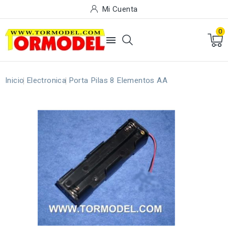
Mi Cuenta
0

Inicio
Electronica
Porta Pilas 8 Elementos AA