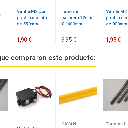
Varilla M2 con
Tubo de
Varilla M3
e
punta roscada
carbono 12mm
punta ros
de 550mm
X 1000mm.
de 300mm
1,90 €
9,95 €
1,95 €
 que compraron este producto:
KAVAN
Tormodel