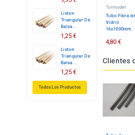
Tormodel
Liston
Tubo Fibra d
Triangular De
Vidrio
Balsa...
16x1000mm
1,25 €
4,80 €
Liston
Triangular De
Clientes
Balsa...
1,25 €
Todos Los Productos