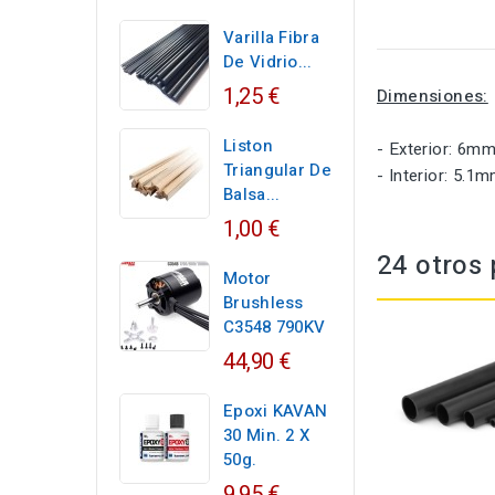
Varilla Fibra
De Vidrio...
1,25 €
Dimensiones:
Liston
- Exterior: 6mm
Triangular De
- Interior: 5.1m
Balsa...
1,00 €
24 otros 
Motor
Brushless
C3548 790KV
44,90 €
Epoxi KAVAN
30 Min. 2 X
50g.
9,95 €