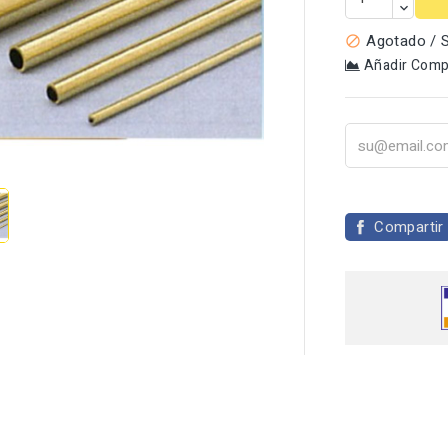
Agotado / S

Añadir Comp

Compartir