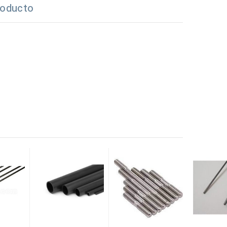
roducto