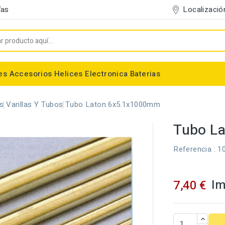
Localizació
ías
es
Accesorios
Helices
Electronica
Baterias
Entelado/Decoración
Accesorios Entelado
Depositos de combustible
Trenes de Aterrizaje
Accesorios Helices
Baterias NiMh / NiCd
Conectores/Cables
Bancadas/Soportes
Emisoras / Receptores
es
Varillas Y Tubos
Tubo Laton 6x5.1x1000mm
Tubo L
Referencia
: 1
Im
7,40 €