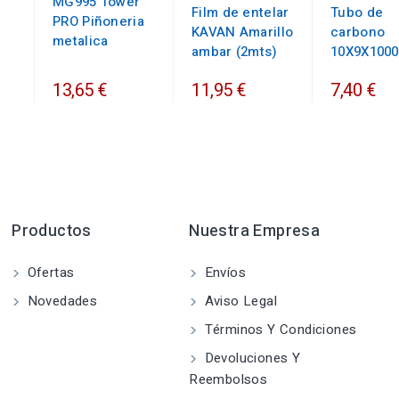
MG995 Tower
Film de entelar
Tubo de
PRO Piñoneria
KAVAN Amarillo
carbono
metalica
ambar (2mts)
10X9X100
13,65 €
11,95 €
7,40 €
Productos
Nuestra Empresa
Ofertas
Envíos
Novedades
Aviso Legal
Términos Y Condiciones
Devoluciones Y
Reembolsos