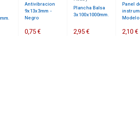
Antivibracion
Panel d
Plancha Balsa
9x13x3mm -
instrum
3x100x1000mm.
Negro
Modelo
0mm.
0,75 €
2,95 €
2,10 €