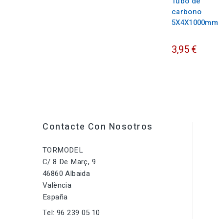
Tubo de
carbono
5X4X1000mm
3,95 €
Contacte Con Nosotros
TORMODEL
C/ 8 De Març, 9
46860 Albaida
València
España
Tel:
96 239 05 10