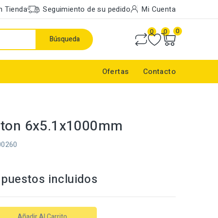
n Tienda
Seguimiento de su pedido
Mi Cuenta
0
0
0
Búsqueda
Ofertas
Contacto
aton 6x5.1x1000mm
00260
puestos incluidos
Añadir Al Carrito