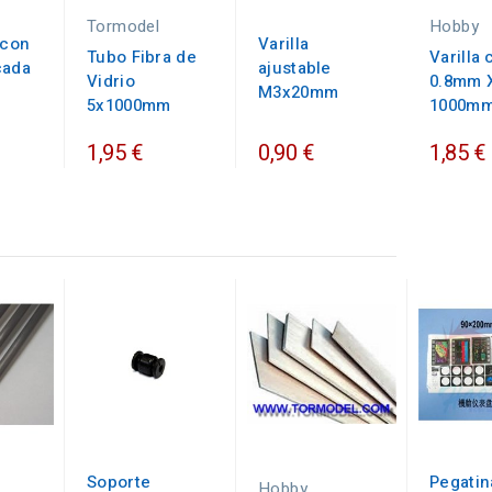
Tormodel
Hobby
 con
Varilla
Tubo Fibra de
Varilla
cada
ajustable
Vidrio
0.8mm 
M3x20mm
5x1000mm
1000mm
1,95 €
0,90 €
1,85 €
Soporte
Pegatin
Hobby