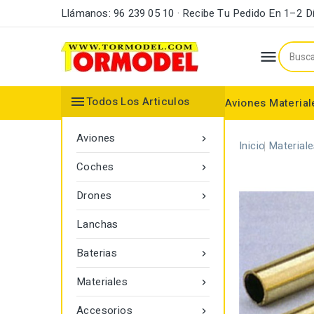
Llámanos: 96 239 05 10 · Recibe Tu Pedido En 1–2 D


Todos Los Articulos
Aviones
Material
Maderas y Listones
Bordes Ataque y Fuga
Accesorios Motores
Aviones

Inicio
Material
Coches

Drones

Lanchas
Baterias

Materiales

Accesorios
