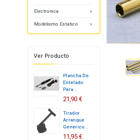
Electronica

Modelismo Estatico

Ver Producto
Plancha De
Entelado
Para...
21,90 €
Tirador
Arranque
Generico...
11,95 €