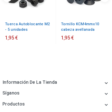
Tuerca Autoblocante M2
Tornillo KCM4mmx10
- 5 unidades
cabeza avellanada
1,95 €
1,95 €
Información De La Tienda

Síganos

Productos
