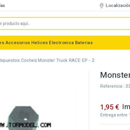
Localizació
ías
es
Accesorios
Helices
Electronica
Baterias
Entelado/Decoración
Accesorios Entelado
Depositos de combustible
Trenes de Aterrizaje
Accesorios Helices
Baterias NiMh / NiCd
Conectores/Cables
Bancadas/Soportes
Emisoras / Receptores
Repuestos Coches
Monster Truck RACE EP - 2
Monster
Referencia
: 3
Im
1,95 €
Entrega entre 