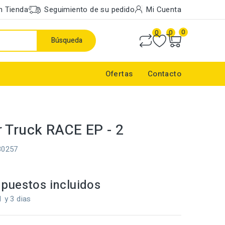
n Tienda
Seguimiento de su pedido
Mi Cuenta
0
0
0
Búsqueda
Ofertas
Contacto
 Truck RACE EP - 2
30257
puestos incluidos
1 y 3 dias