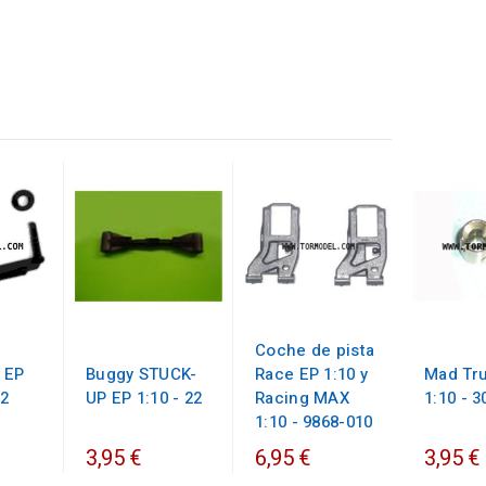
Coche de pista
 EP
Buggy STUCK-
Race EP 1:10 y
Mad Tr
52
UP EP 1:10 - 22
Racing MAX
1:10 - 3
1:10 - 9868-010
3,95 €
6,95 €
3,95 €