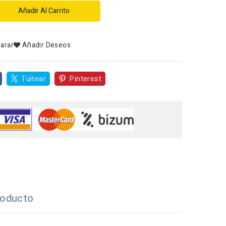
Añadir Al Carrito
arar
Añadir Deseos
Tuitear
Pinterest
roducto