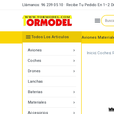
Llámanos: 96 239 05 10 · Recibe Tu Pedido En 1–2 D


Todos Los Articulos
Aviones
Material
Maderas y Listones
Bordes Ataque y Fuga
Accesorios Motores
Aviones

Inicio
Coches
Coches

Drones

Lanchas
Baterias

Materiales

Accesorios
