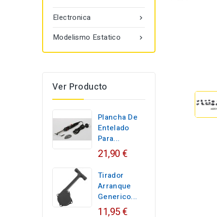
Electronica

Modelismo Estatico

Ver Producto
Plancha De
Entelado
Para...
21,90 €
Tirador
Arranque
Generico...
11,95 €