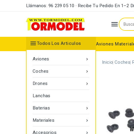
Llámanos: 96 239 05 10 · Recibe Tu Pedido En 1–2 D


Todos Los Articulos
Aviones
Material
Maderas y Listones
Bordes Ataque y Fuga
Accesorios Motores
Aviones

Inicio
Coches
Coches

Drones

Lanchas
Baterias

Materiales

Accesorios
