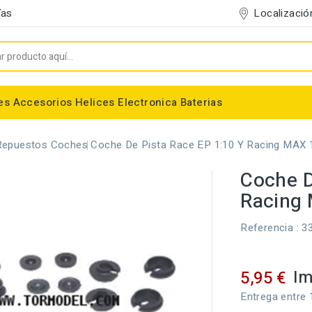
Localizació
ías
es
Accesorios
Helices
Electronica
Baterias
Entelado/Decoración
Accesorios Entelado
Depositos de combustible
Trenes de Aterrizaje
Accesorios Helices
Baterias NiMh / NiCd
Conectores/Cables
Bancadas/Soportes
Emisoras / Receptores
Repuestos Coches
Coche De Pista Race EP 1:10 Y Racing MAX 1
Coche D
Racing 
Referencia
: 3
Im
5,95 €
Entrega entre 