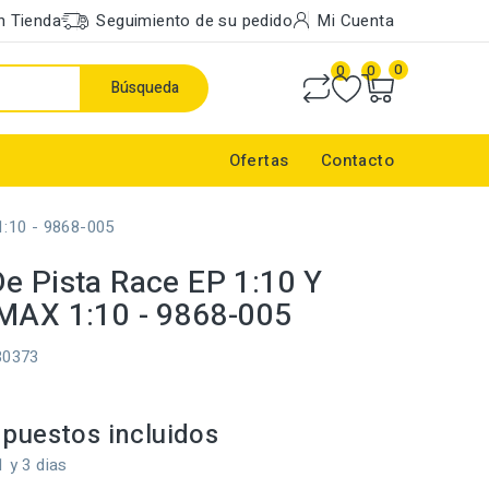
n Tienda
Seguimiento de su pedido
Mi Cuenta
0
0
0
Búsqueda
Ofertas
Contacto
:10 - 9868-005
e Pista Race EP 1:10 Y
MAX 1:10 - 9868-005
30373
puestos incluidos
1 y 3 dias