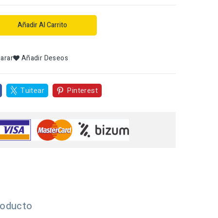
Añadir Al Carrito
arar
Añadir Deseos
Tuitear
Pinterest
roducto