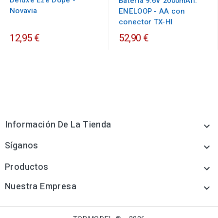
Deluxe Eze Dope -
Bateria 9.6V 2000mAh.
Novavia
ENELOOP - AA con
conector TX-HI
12,95 €
52,90 €
Información De La Tienda

Síganos

Productos

Nuestra Empresa
