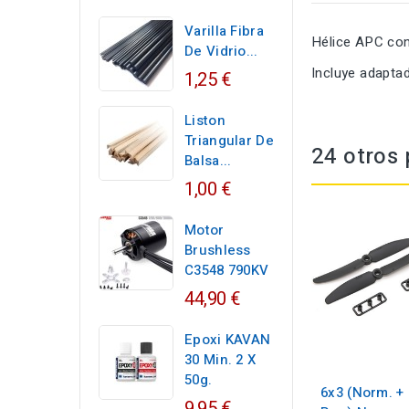
Varilla Fibra
Hélice APC con
De Vidrio...
Incluye adapta
1,25 €
Liston
Triangular De
24 otros 
Balsa...
1,00 €
Motor
Brushless
C3548 790KV
44,90 €
Epoxi KAVAN
30 Min. 2 X
50g.
6x3 (Norm. +
9,95 €