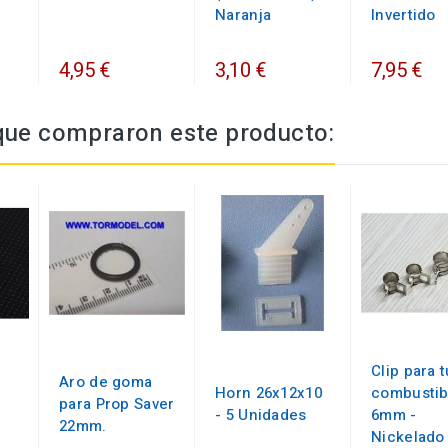
Naranja
Invertido
4,95 €
3,10 €
7,95 €
 que compraron este producto:
Clip para 
Aro de goma
Horn 26x12x10
combustib
para Prop Saver
- 5 Unidades
6mm -
22mm.
Nickelado