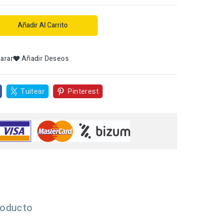
Añadir Al Carrito
arar
Añadir Deseos
Tuitear
Pinterest
roducto