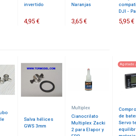
invertido
Naranjas
compat
DJI - Pa
4,95 €
3,65 €
5,95 €
Agotado 
Multiplex
Compro
tubo
de bate
Cianocrilato
le
Salva hélices
Servo t
Multiplex Zacki
GWS 3mm
equilib
2 para Elapor y