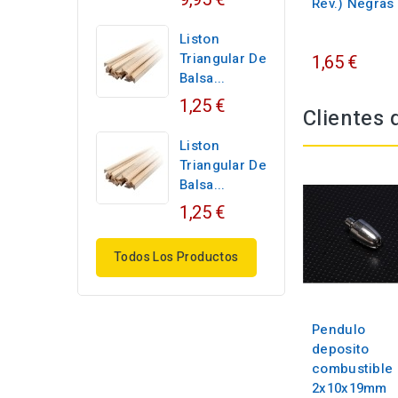
Rev.) Negras
Liston
Triangular De
1,65 €
Balsa...
1,25 €
Clientes
Liston
Triangular De
Balsa...
1,25 €
Todos Los Productos
Pendulo
deposito
combustible
2x10x19mm