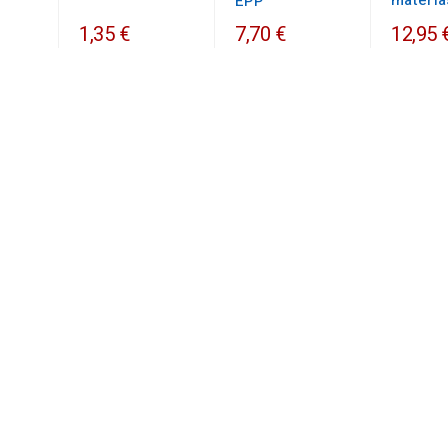
materia
EPP
1,35 €
7,70 €
12,95 