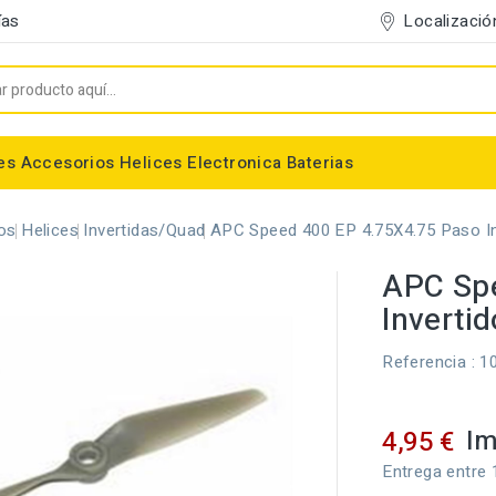
Localizació
ías
es
Accesorios
Helices
Electronica
Baterias
Entelado/Decoración
Accesorios Entelado
Depositos de combustible
Trenes de Aterrizaje
Accesorios Helices
Baterias NiMh / NiCd
Conectores/Cables
Bancadas/Soportes
Emisoras / Receptores
os
Helices
Invertidas/Quad
APC Speed 400 EP 4.75X4.75 Paso In
APC Spe
Invertid
Referencia
: 1
Im
4,95 €
Entrega entre 