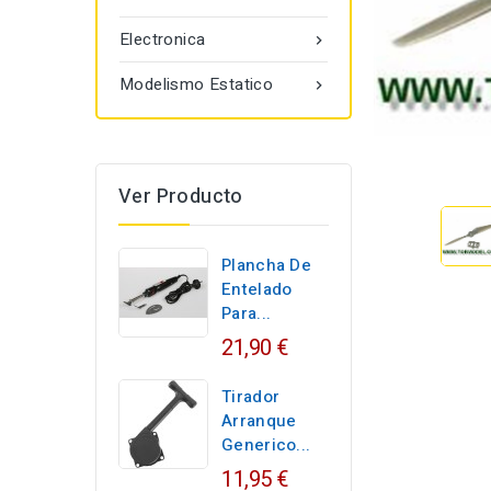
Electronica

Modelismo Estatico

Ver Producto
Plancha De
Entelado
Para...
21,90 €
Tirador
Arranque
Generico...
11,95 €