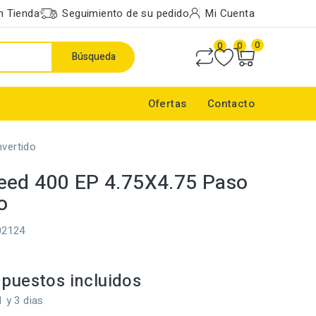
n Tienda
Seguimiento de su pedido
Mi Cuenta
0
0
0
Búsqueda
Ofertas
Contacto
vertido
ed 400 EP 4.75X4.75 Paso
o
02124
puestos incluidos
1 y 3 dias