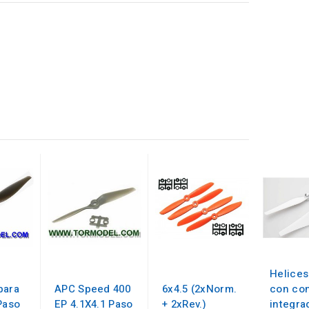
Helices
para
APC Speed 400
6x4.5 (2xNorm.
con co
Paso
EP 4.1X4.1 Paso
+ 2xRev.)
integra