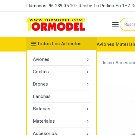
Llámanos: 96 239 05 10 · Recibe Tu Pedido En 1–2 D


Todos Los Articulos
Aviones
Material
Maderas y Listones
Bordes Ataque y Fuga
Accesorios Motores
Aviones

Inicio
Accesori
Coches

Drones

Lanchas
Baterias

Materiales

Accesorios
