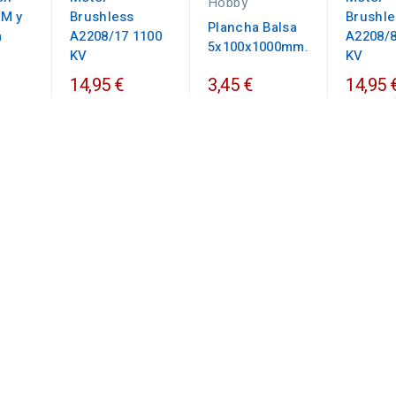
Hobby
M y
Brushless
Brushle
Plancha Balsa
a
A2208/17 1100
A2208/8
5x100x1000mm.
KV
KV
14,95 €
3,45 €
14,95 