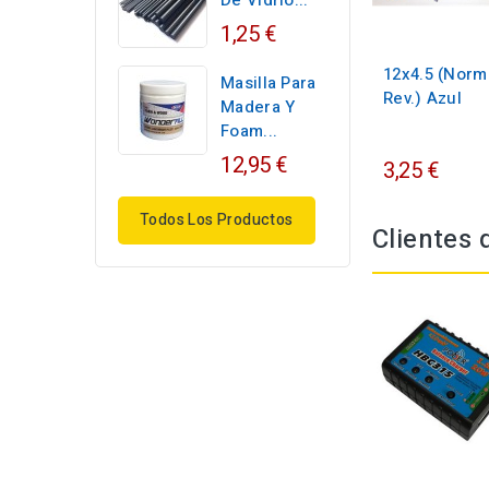
De Vidrio...
1,25 €
12x4.5 (Norm
Masilla Para
Rev.) Azul
Madera Y
Foam...
12,95 €
3,25 €
Todos Los Productos
Clientes