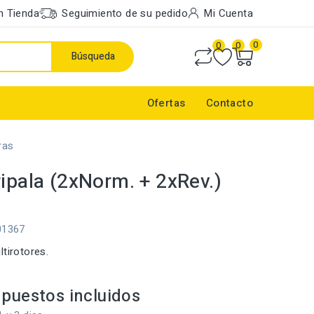
n Tienda
Seguimiento de su pedido
Mi Cuenta
0
0
0
Búsqueda
Ofertas
Contacto
ras
ripala (2xNorm. + 2xRev.)
01367
ltirotores.
puestos incluidos