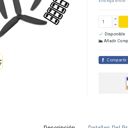
Entrega entre 
Disponible

Añadir Comp

Compartir
Descripción
Detalles Del P