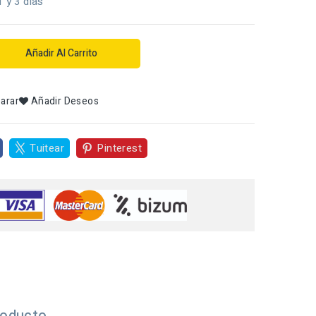
1 y 3 dias
Añadir Al Carrito
arar
Añadir Deseos
Tuitear
Pinterest
roducto