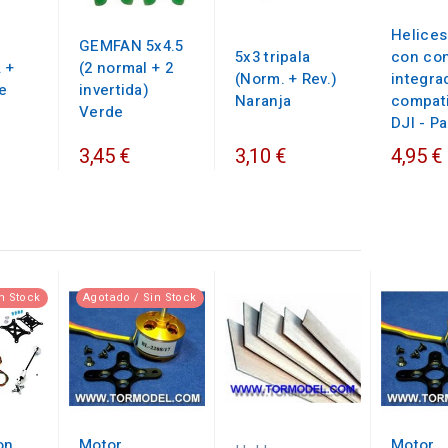
Helices
GEMFAN 5x4.5
5x3 tripala
con co
 +
(2 normal + 2
(Norm. + Rev.)
integra
e
invertida)
Naranja
compat
Verde
DJI - Pa
3,45 €
3,10 €
4,95 €
n Stock
Agotado / Sin Stock
on
Motor
Motor