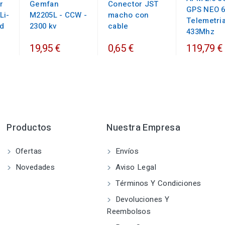
r
Gemfan
Conector JST
GPS NEO 6
Li-
M2205L - CCW -
macho con
Telemetri
d
2300 kv
cable
433Mhz
19,95 €
0,65 €
119,79 €
Productos
Nuestra Empresa
Ofertas
Envíos
Novedades
Aviso Legal
Términos Y Condiciones
Devoluciones Y
Reembolsos