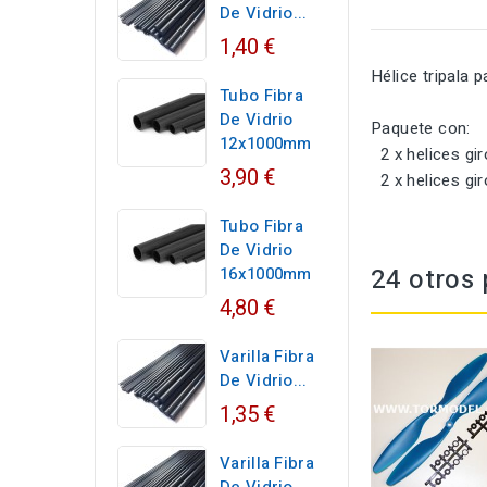
De Vidrio...
1,40 €
Hélice tripala p
Tubo Fibra
De Vidrio
Paquete con:
12x1000mm
2 x helices gi
3,90 €
2 x helices gi
Tubo Fibra
De Vidrio
24 otros 
16x1000mm
4,80 €
Varilla Fibra
De Vidrio...
1,35 €
Varilla Fibra