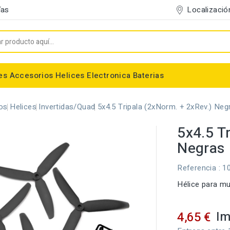
Localizació
ías
es
Accesorios
Helices
Electronica
Baterias
Entelado/Decoración
Accesorios Entelado
Depositos de combustible
Trenes de Aterrizaje
Accesorios Helices
Baterias NiMh / NiCd
Conectores/Cables
Bancadas/Soportes
Emisoras / Receptores
os
Helices
Invertidas/Quad
5x4.5 Tripala (2xNorm. + 2xRev.) Neg
5x4.5 T
Negras
Referencia
: 1
Hélice para mu
Im
4,65 €