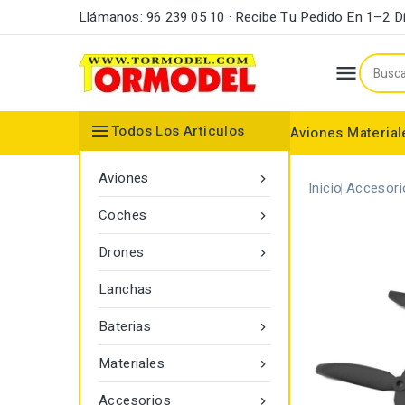
Llámanos: 96 239 05 10 · Recibe Tu Pedido En 1–2 D


Todos Los Articulos
Aviones
Material
Maderas y Listones
Bordes Ataque y Fuga
Accesorios Motores
Aviones

Inicio
Accesori
Coches

Drones

Lanchas
Baterias

Materiales

Accesorios
