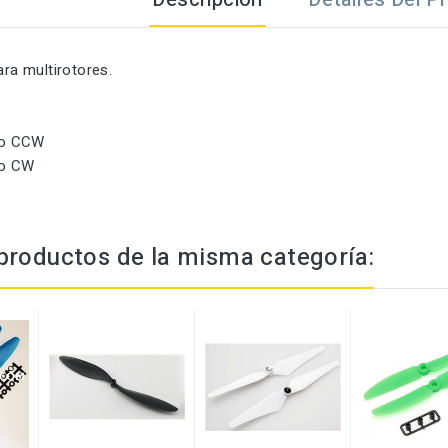
ara multirotores.
ro CCW
ro CW
productos de la misma categoría: