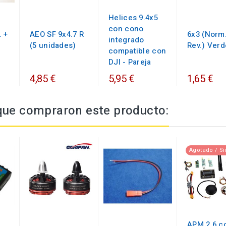
Helices 9.4x5
con cono
. +
AEO SF 9x4.7 R
6x3 (Norm.
integrado
(5 unidades)
Rev.) Verd
compatible con
DJI - Pareja
4,85 €
5,95 €
1,65 €
 que compraron este producto:
Agotado / Si
APM 2.6 c