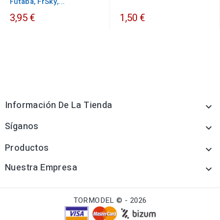
Futaba, FrSky,...
3,95 €
1,50 €
Información De La Tienda

Síganos

Productos

Nuestra Empresa

TORMODEL © - 2026