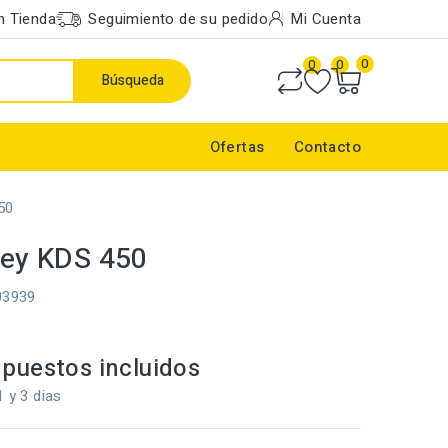
n Tienda
Seguimiento de su pedido
Mi Cuenta
0
0
0
Búsqueda
Ofertas
Contacto
50
lley KDS 450
03939
puestos incluidos
1 y 3 dias