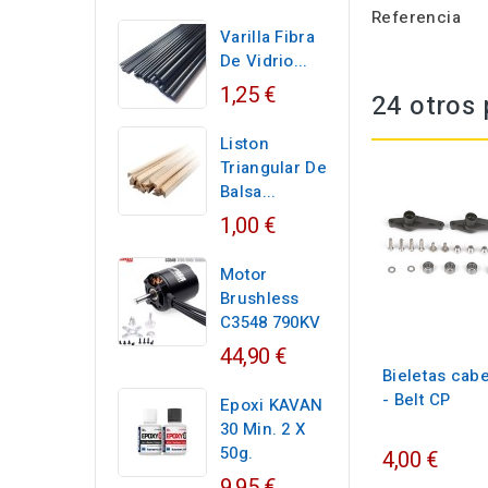
Referencia
Varilla Fibra
De Vidrio...
1,25 €
24 otros 
Liston
Triangular De
Balsa...
1,00 €
Motor
Brushless
C3548 790KV
44,90 €
Bieletas cab
- Belt CP
Epoxi KAVAN
30 Min. 2 X
50g.
4,00 €
9,95 €