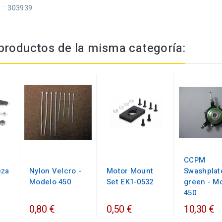
: 303939
productos de la misma categoría:
CCPM
eza
Nylon Velcro -
Motor Mount
Swashplat
Modelo 450
Set EK1-0532
green - M
450
0,80 €
0,50 €
10,30 €