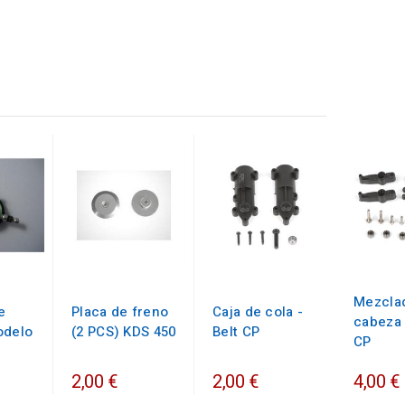
Mezcla
e
Placa de freno
Caja de cola -
cabeza 
odelo
(2 PCS) KDS 450
Belt CP
CP
2,00 €
2,00 €
4,00 €