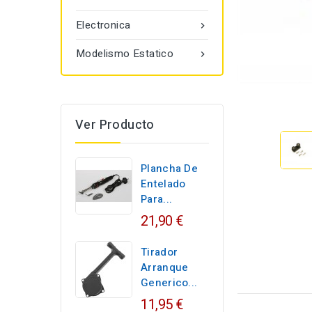
Electronica

Modelismo Estatico

Ver Producto
Plancha De
Entelado
Para...
21,90 €
Tirador
Arranque
Generico...
11,95 €