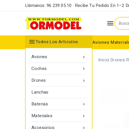
Llámanos: 96 239 05 10 · Recibe Tu Pedido En 1–2 D


Todos Los Articulos
Aviones
Material
Maderas y Listones
Bordes Ataque y Fuga
Accesorios Motores
Aviones

Inicio
Drones
R
Coches

Drones

Lanchas
Baterias

Materiales

Accesorios
