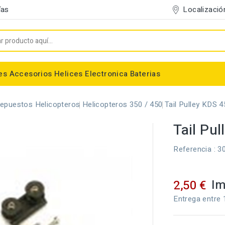
Localizació
ías
es
Accesorios
Helices
Electronica
Baterias
Entelado/Decoración
Accesorios Entelado
Depositos de combustible
Trenes de Aterrizaje
Accesorios Helices
Baterias NiMh / NiCd
Conectores/Cables
Bancadas/Soportes
Emisoras / Receptores
epuestos Helicopteros
Helicopteros 350 / 450
Tail Pulley KDS 4
Tail Pu
Referencia
: 3
Im
2,50 €
Entrega entre 