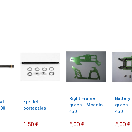
Right Frame
Battery
aft
Eje del
green - Modelo
green -
208
portapalas
450
450
1,50 €
5,00 €
5,00 €