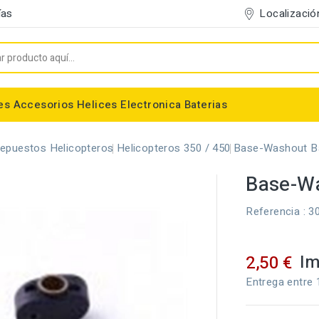
Localizació
ías
es
Accesorios
Helices
Electronica
Baterias
Entelado/Decoración
Accesorios Entelado
Depositos de combustible
Trenes de Aterrizaje
Accesorios Helices
Baterias NiMh / NiCd
Conectores/Cables
Bancadas/Soportes
Emisoras / Receptores
epuestos Helicopteros
Helicopteros 350 / 450
Base-Washout B
Base-W
Referencia
: 3
Im
2,50 €
Entrega entre 