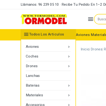
Llámanos: 96 239 05 10 · Recibe Tu Pedido En 1–2 D


Todos Los Articulos
Aviones
Material
Maderas y Listones
Bordes Ataque y Fuga
Accesorios Motores
Aviones

Inicio
Drones
R
Coches

Drones

Lanchas
Baterias

Materiales

Accesorios
