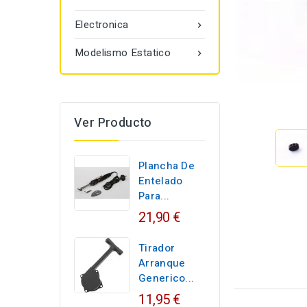
Electronica

Modelismo Estatico

Ver Producto
Plancha De
Entelado
Para...
21,90 €
Tirador
Arranque
Generico...
11,95 €