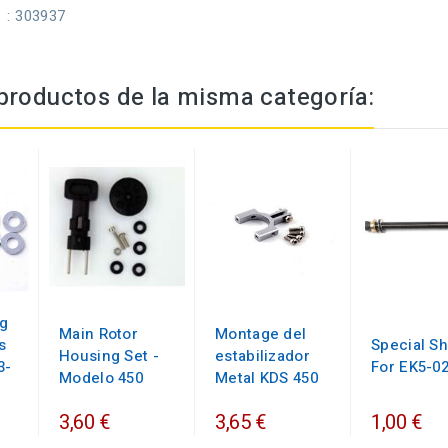
: 303937
productos de la misma categoría:
ng
Main Rotor
Montage del
s
Special Sh
Housing Set -
estabilizador
3-
For EK5-0
Modelo 450
Metal KDS 450
3,60 €
3,65 €
1,00 €