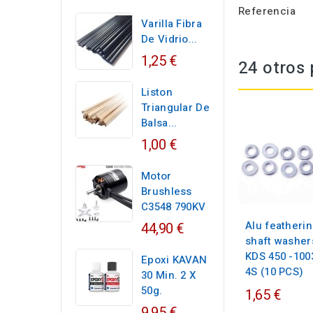
Referencia
Varilla Fibra
De Vidrio...
1,25 €
24 otros 
Liston
Triangular De
Balsa...
1,00 €
Motor
Brushless
C3548 790KV
Alu featheri
44,90 €
shaft washer
KDS 450 -100
Epoxi KAVAN
4S (10 PCS)
30 Min. 2 X
50g.
1,65 €
9,95 €