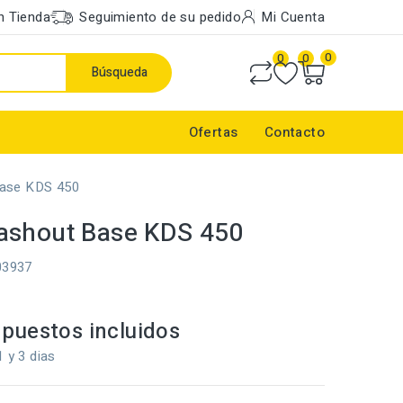
n Tienda
Seguimiento de su pedido
Mi Cuenta
0
0
0
Búsqueda
Ofertas
Contacto
ase KDS 450
ashout Base KDS 450
03937
puestos incluidos
1 y 3 dias