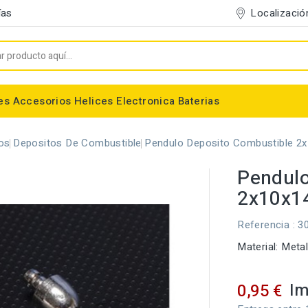
Localizació
ías
es
Accesorios
Helices
Electronica
Baterias
Entelado/Decoración
Accesorios Entelado
Depositos de combustible
Trenes de Aterrizaje
Accesorios Helices
Baterias NiMh / NiCd
Conectores/Cables
Bancadas/Soportes
Emisoras / Receptores
os
Depositos De Combustible
Pendulo Deposito Combustible 
Pendulo
2x10x
Referencia
: 3
Material: Meta
Im
0,95 €