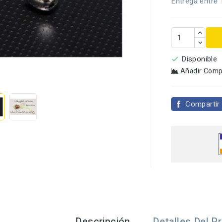
Entrega entre 
Disponible

Añadir Comp

Compartir
Descripción
Detalles Del P