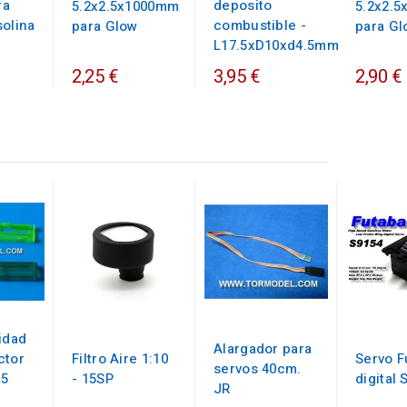
deposito
ra
5.2x2.5x1000mm
5.2x2.
combustible -
solina
para Glow
para Gl
L17.5xD10xd4.5mm
2,25 €
2,90 €
3,95 €
idad
Alargador para
ctor
Filtro Aire 1:10
Servo F
servos 40cm.
 5
- 15SP
digital 
JR