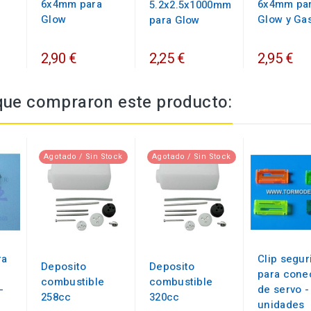
6x4mm para
6x4mm pa
5.2x2.5x1000mm
Glow
Glow y Ga
para Glow
2,25 €
2,90 €
2,95 €
 que compraron este producto:
Agotado / Sin Stock
Agotado / Sin Stock
ra
Clip segur
Deposito
Deposito
para cone
combustible
combustible
-
de servo -
258cc
320cc
unidades