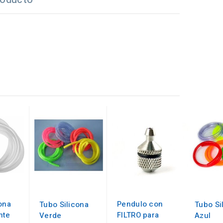
Pendulo con
ona
Tubo Silicona
Tubo Si
FILTRO para
nte
Verde
Azul