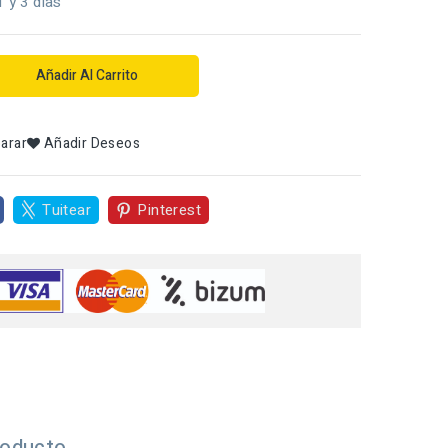
1 y 3 dias
Añadir Al Carrito
arar
Añadir Deseos
Tuitear
Pinterest
roducto