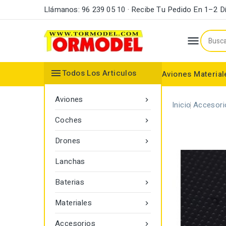
Llámanos: 96 239 05 10 · Recibe Tu Pedido En 1–2 D


Todos Los Articulos
Aviones
Material
Maderas y Listones
Bordes Ataque y Fuga
Accesorios Motores
Aviones

Inicio
Accesori
Coches

Drones

Lanchas
Baterias

Materiales

Accesorios
