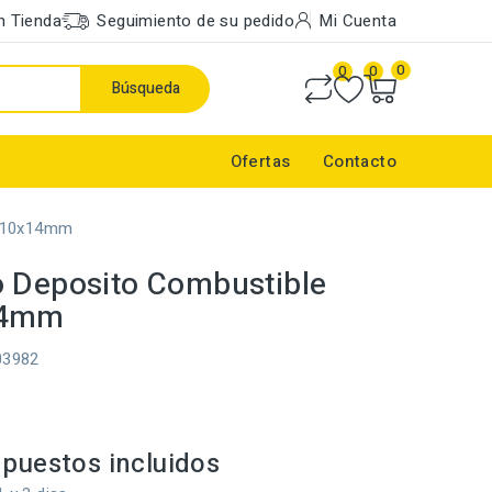
n Tienda
Seguimiento de su pedido
Mi Cuenta
0
0
0
Búsqueda
Ofertas
Contacto
2x10x14mm
 Deposito Combustible
14mm
03982
l
puestos incluidos