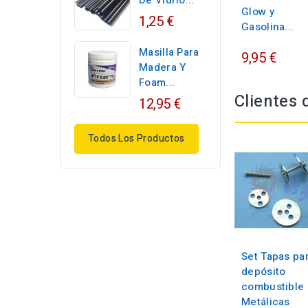
De Vidrio...
Glow y
1,25 €
Gasolina...
Masilla Para
9,95 €
Madera Y
Foam...
Clientes
12,95 €
Todos Los Productos
Set Tapas pa
depósito
combustible 
Metálicas