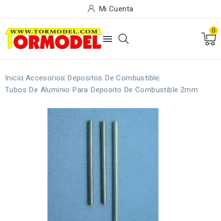
Mi Cuenta
0

Inicio
Accesorios
Depositos De Combustible
Tubos De Aluminio Para Deposito De Combustible 2mm