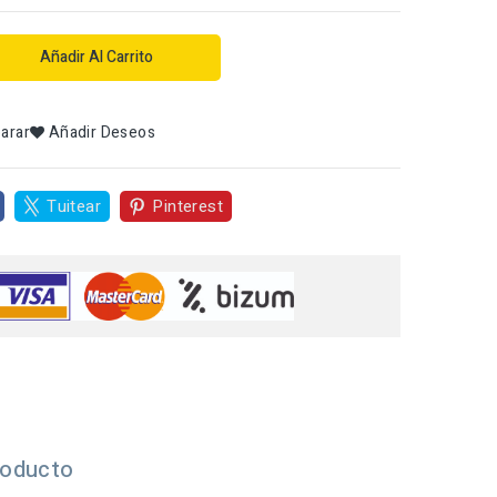
Añadir Al Carrito
arar
Añadir Deseos
Tuitear
Pinterest
roducto