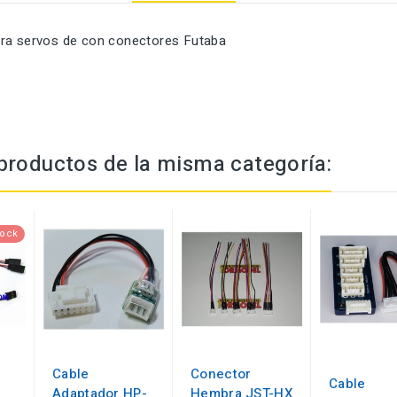
ra servos de con conectores Futaba
productos de la misma categoría:
tock
Cable
Conector
Cable
Adaptador HP-
Hembra JST-HX