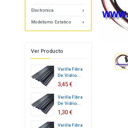
Electronica

Modelismo Estatico

Ver Producto
Varilla Fibra
De Vidrio...
3,45 €
Varilla Fibra
De Vidrio...
1,30 €
Varilla Fibra