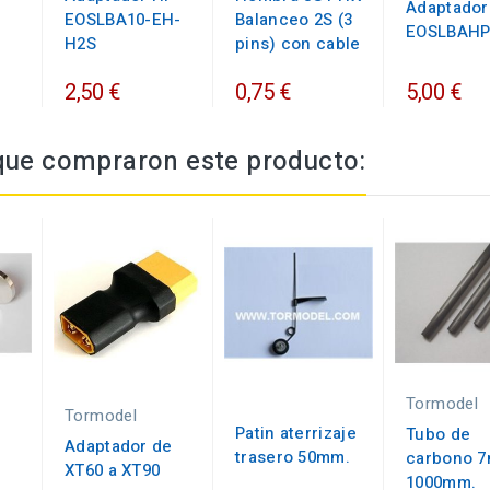
Adaptador
EOSLBA10-EH-
Balanceo 2S (3
EOSLBAH
H2S
pins) con cable
2,50 €
0,75 €
5,00 €
 que compraron este producto:
Tormodel
Tormodel
Patin aterrizaje
Tubo de
Adaptador de
trasero 50mm.
carbono 
XT60 a XT90
1000mm.