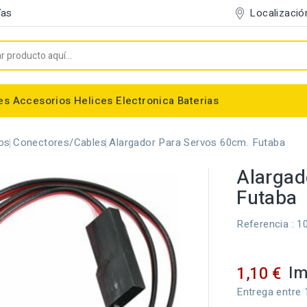
Localizació
ías
es
Accesorios
Helices
Electronica
Baterias
Entelado/Decoración
Accesorios Entelado
Depositos de combustible
Trenes de Aterrizaje
Accesorios Helices
Baterias NiMh / NiCd
Conectores/Cables
Bancadas/Soportes
Emisoras / Receptores
os
Conectores/Cables
Alargador Para Servos 60cm. Futaba
Alargad
Futaba
Referencia
: 1
Im
1,10 €
Entrega entre 