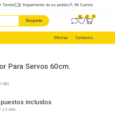
n Tienda
Seguimiento de su pedido
Mi Cuenta
0
0
0
Búsqueda
Ofertas
Contacto
or Para Servos 60cm.
01485
puestos incluidos
1 y 3 dias