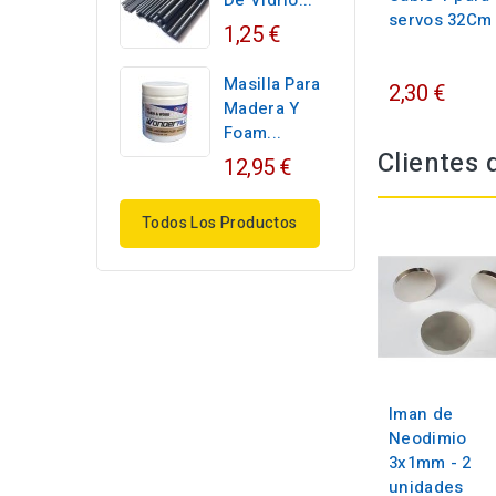
De Vidrio...
servos 32Cm
1,25 €
Masilla Para
2,30 €
Madera Y
Foam...
Clientes
12,95 €
Todos Los Productos
Iman de
Neodimio
3x1mm - 2
unidades