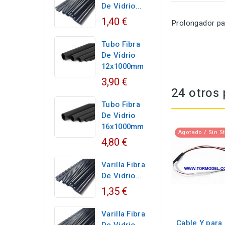
De Vidrio...
1,40 €
Prolongador pa
Tubo Fibra
De Vidrio
12x1000mm
3,90 €
24 otros 
Tubo Fibra
De Vidrio
16x1000mm
Agotado / Sin S
4,80 €
Varilla Fibra
De Vidrio...
1,35 €
Varilla Fibra
Cable Y para