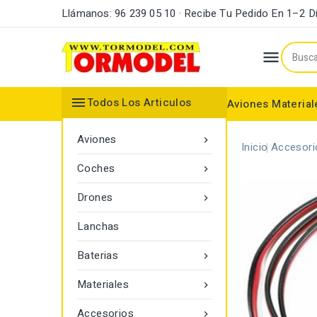
Llámanos: 96 239 05 10 · Recibe Tu Pedido En 1–2 D


Todos Los Articulos
Aviones
Material
Maderas y Listones
Bordes Ataque y Fuga
Accesorios Motores
Aviones

Inicio
Accesori
Coches

Drones

Lanchas
Baterias

Materiales

Accesorios
