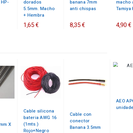
 HP-
dorados
banana 7mm
macho a
P
5.5mm. Macho
anti chispas
Tamiya
+ Hembra
1,65 €
8,35 €
4,90 €
AEO APC
unidad
Cable silicona
Cable con
bateria AWG 16
conector
(1mts.)
7mm X
Banana 3.5mm
Rojo+Negro