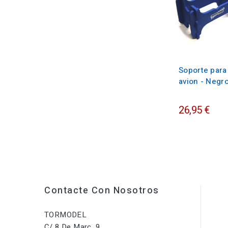
Soporte para
avion - Negr
26,95 €
Contacte Con Nosotros
TORMODEL
C/ 8 De Març, 9