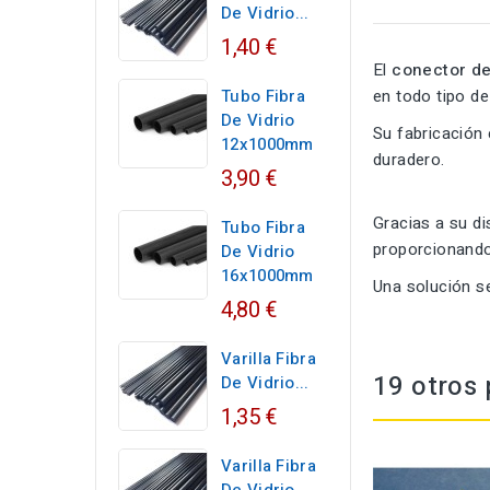
De Vidrio...
1,40 €
El
conector d
Tubo Fibra
en todo tipo de
De Vidrio
Su fabricación 
12x1000mm
duradero.
3,90 €
Gracias a su di
Tubo Fibra
proporcionando
De Vidrio
16x1000mm
Una solución se
4,80 €
Varilla Fibra
19 otros 
De Vidrio...
1,35 €
Varilla Fibra