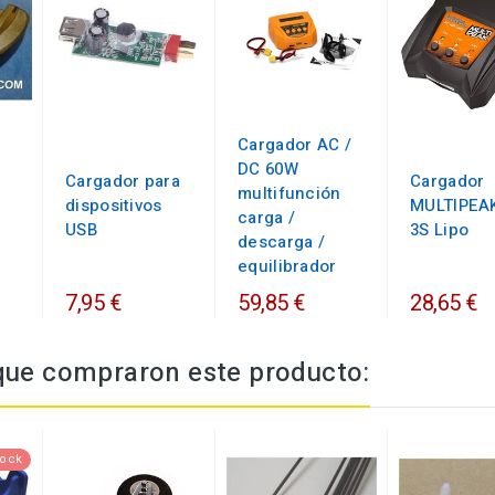
Cargador AC /
DC 60W
Cargador para
Cargador
multifunción
dispositivos
MULTIPEAK
carga /
USB
3S Lipo
descarga /
equilibrador
7,95 €
59,85 €
28,65 €
 que compraron este producto:
tock