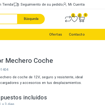
n Tienda
Seguimiento de su pedido
Mi Cuenta
0
0
0
Búsqueda
Ofertas
Contacto
or Mechero Coche
01404
chero de coche de 12V, seguro y resistente, ideal
 cargadores y accesorios en tus desplazamientos.
puestos incluidos
1 y 3 dias