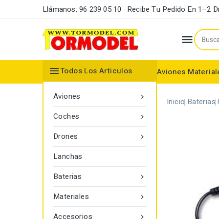
Llámanos: 96 239 05 10 · Recibe Tu Pedido En 1–2 D


Todos Los Articulos
Aviones
Material
Maderas y Listones
Bordes Ataque y Fuga
Accesorios Motores
Aviones

Inicio
Baterias
Coches

Drones

Lanchas
Baterias

Materiales

Accesorios
