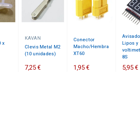
Avisado
KAVAN
Conector
0 x
Lipos y
Macho/Hembra
Clevis Metal M2
voltimet
XT60
(10 unidades)
8S
7,25 €
1,95 €
5,95 €