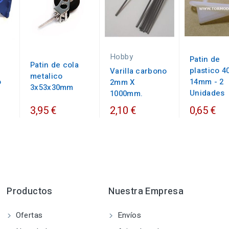
Hobby
Patin de
Patin de cola
plastico 4
Varilla carbono
metalico
o
14mm - 2
2mm X
3x53x30mm
Unidades
1000mm.
3,95 €
2,10 €
0,65 €
Productos
Nuestra Empresa
Ofertas
Envíos