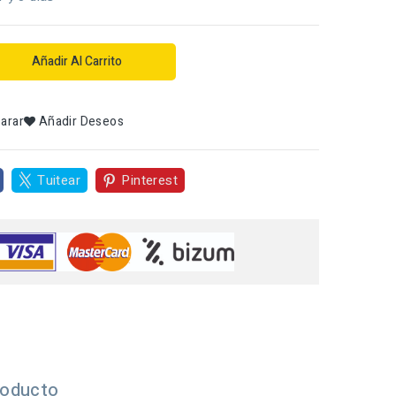
Añadir Al Carrito
arar
Añadir Deseos
Tuitear
Pinterest
roducto