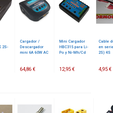
Cargador /
Mini Cargador
Cable d
 2S-
Descargador
HBC315 para Li-
en serie
mini 6A 60W AC
Po y Ni-Mh/Cd
2S) 4S
64,86 €
12,95 €
4,95 €