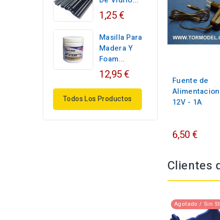
De Vidrio...
1,25 €
Masilla Para
Madera Y
Foam...
12,95 €
Fuente de
Alimentacion
Todos Los Productos
12V - 1A
6,50 €
Clientes
Agotado / Sin S